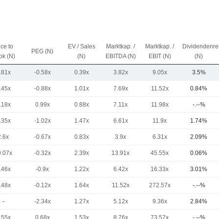
ice to
EV / Sales
Marktkap. /
Marktkap. /
Dividendenre
PEG (N)
ok (N)
(N)
EBITDA (N)
EBIT (N)
(N)
.81x
-0.58x
0.39x
3.82x
9.05x
3.5%
.45x
-0.88x
1.01x
7.69x
11.52x
0.84%
.18x
0.99x
0.88x
7.11x
11.98x
-.--%
.35x
-1.02x
1.47x
6.61x
11.9x
1.74%
2.6x
-0.67x
0.83x
3.9x
6.31x
2.09%
9.07x
-0.32x
2.39x
13.91x
45.55x
0.06%
.46x
-0.9x
1.22x
6.42x
16.33x
3.01%
.48x
-0.12x
1.64x
11.52x
272.57x
-.--%
-
-2.34x
1.27x
5.12x
9.36x
2.84%
.55x
0.68x
1.53x
8.76x
73.57x
-.--%