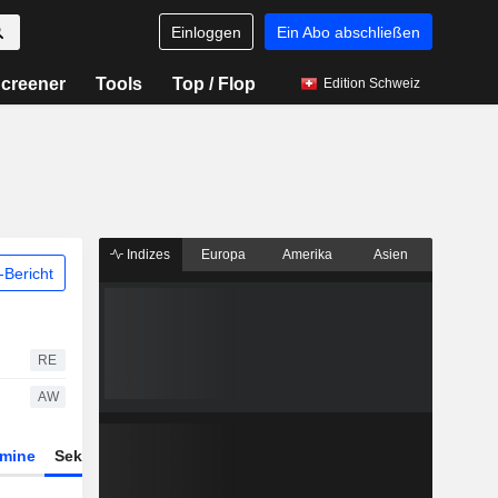
Einloggen
Ein Abo abschließen
creener
Tools
Top / Flop
Edition Schweiz
Indizes
Europa
Amerika
Asien
Bericht
RE
AW
rmine
Sektor
Derivate
ETFs