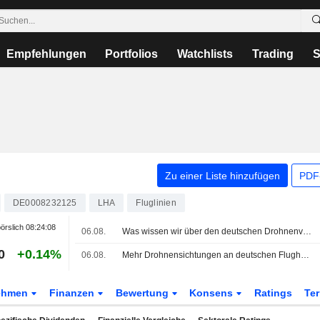
Empfehlungen
Portfolios
Watchlists
Trading
S
Zu einer Liste hinzufügen
PDF-
DE0008232125
LHA
Fluglinien
örslich
08:24:08
06.08.
Was wissen wir über den deutschen Drohnenvorfall und den Flughafen, auf den er abzielte?
0
+0.14%
06.08.
Mehr Drohnensichtungen an deutschen Flughäfen
ehmen
Finanzen
Bewertung
Konsens
Ratings
Te