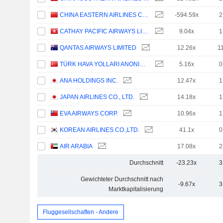
CHINA EASTERN AIRLINES CORPORATION LIMITED
-594.59x
2
CATHAY PACIFIC AIRWAYS LIMITED
9.04x
1
QANTAS AIRWAYS LIMITED
12.26x
1
TÜRK HAVA YOLLARI ANONIM ORTAKLIGI
5.16x
0
ANA HOLDINGS INC.
12.47x
1
JAPAN AIRLINES CO., LTD.
14.18x
1
EVA AIRWAYS CORP.
10.96x
1
KOREAN AIRLINES CO.,LTD.
41.1x
0
AIR ARABIA
17.08x
2
Durchschnitt
-23.23x
3
Gewichteter Durchschnitt nach
-9.67x
3
Marktkapitalisierung
Fluggesellschaften - Andere