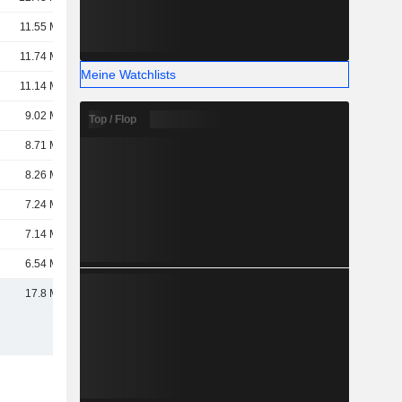
11.55 Mrd.
11.74 Mrd.
Meine Watchlists
11.14 Mrd.
9.02 Mrd.
Top / Flop
8.71 Mrd.
8.26 Mrd.
7.24 Mrd.
7.14 Mrd.
6.54 Mrd.
17.8 Mrd.