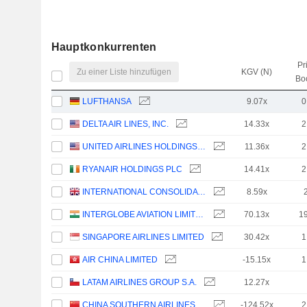
Hauptkonkurrenten
Pr
Zu einer Liste hinzufügen
KGV (N)
Bo
LUFTHANSA
9.07x
0
DELTA AIR LINES, INC.
14.33x
2
UNITED AIRLINES HOLDINGS, INC.
11.36x
2
RYANAIR HOLDINGS PLC
14.41x
2
INTERNATIONAL CONSOLIDATED AIRLINES GROUP, S.A.
8.59x
INTERGLOBE AVIATION LIMITED
70.13x
1
SINGAPORE AIRLINES LIMITED
30.42x
1
AIR CHINA LIMITED
-15.15x
1
LATAM AIRLINES GROUP S.A.
12.27x
CHINA SOUTHERN AIRLINES COMPANY LIMITED
-124.52x
2