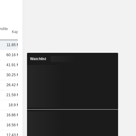
ndite
Kap.($)
11.85 Mrd.
60.16 Mrd.
Watchlist
41.91 Mrd.
30.25 Mrd.
26.42 Mrd.
21.59 Mrd.
18.9 Mrd.
16.86 Mrd.
16.56 Mrd.
12.43 Mrd.