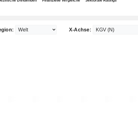
ezifische Dividenden
Finanzielle Vergleiche
Sektorale Ratings
egion:
X-Achse: