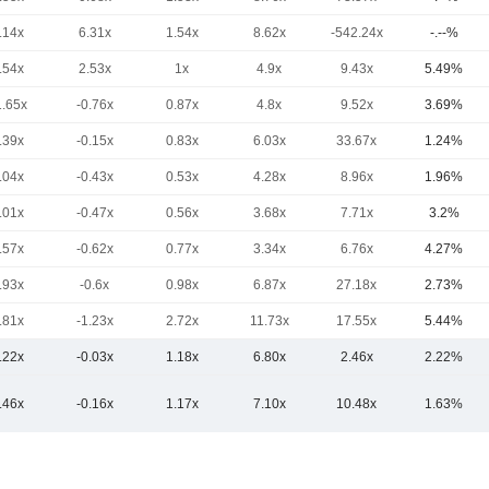
.14x
6.31x
1.54x
8.62x
-542.24x
-.--%
.54x
2.53x
1x
4.9x
9.43x
5.49%
1.65x
-0.76x
0.87x
4.8x
9.52x
3.69%
.39x
-0.15x
0.83x
6.03x
33.67x
1.24%
.04x
-0.43x
0.53x
4.28x
8.96x
1.96%
.01x
-0.47x
0.56x
3.68x
7.71x
3.2%
.57x
-0.62x
0.77x
3.34x
6.76x
4.27%
.93x
-0.6x
0.98x
6.87x
27.18x
2.73%
.81x
-1.23x
2.72x
11.73x
17.55x
5.44%
.22x
-0.03x
1.18x
6.80x
2.46x
2.22%
.46x
-0.16x
1.17x
7.10x
10.48x
1.63%