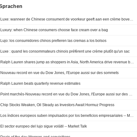
Sprachen
Luxe: wanneer de Chinese consument de voorkeur geeft aan een crème boven een tas
Luxury: when Chinese consumers choose face cream over a bag
Lujo: los consumidores chinos prefieren las cremas a los bolsos
Luxe : quand les consommateurs chinois préfèrent une crème plutôt qu'un sac
Ralph Lauren shares jump as shoppers in Asia, North America drive revenue beat
Nouveau record en vue du Dow Jones, l'Europe aussi sur des sommets
Ralph Lauren beats quarterly revenue estimates
Point marchés-Nouveau record en vue du Dow Jones, l'Europe aussi sur des sommets
Chip Stocks Weaken, Oil Steady as Investors Await Hormuz Progress
Los índices europeos suben impulsados por los beneficios empresariales -- Market Talk
El sector europeo del lujo sigue volátil -- Market Talk