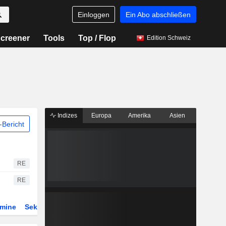
Einloggen
Ein Abo abschließen
creener
Tools
Top / Flop
Edition Schweiz
Indizes
Europa
Amerika
Asien
Bericht
RE
RE
rmine
Sektor
Derivate
ETFs