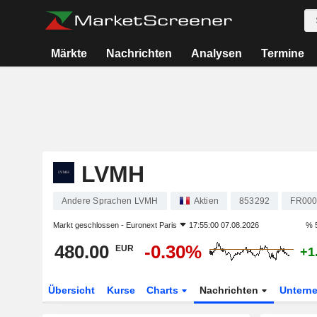
Märkte
Nachrichten
Analysen
Termine
LVMH
Andere Sprachen LVMH
Aktien
853292
FR000
Markt geschlossen -
Euronext Paris
17:55:00 07.08.2026
% 
480.00
-0.30%
EUR
+1
Übersicht
Kurse
Charts
Nachrichten
Untern