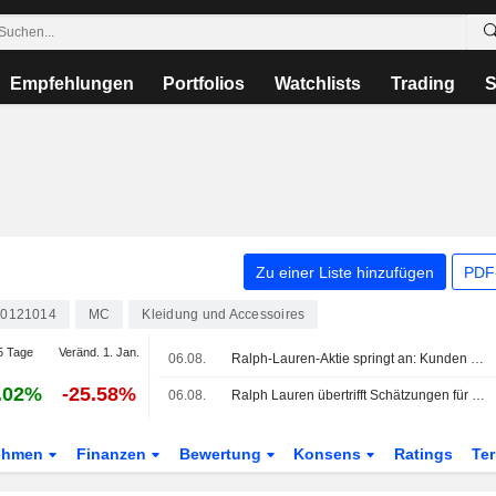
Empfehlungen
Portfolios
Watchlists
Trading
S
Zu einer Liste hinzufügen
PDF-
0121014
MC
Kleidung und Accessoires
5 Tage
Veränd. 1. Jan.
06.08.
Ralph-Lauren-Aktie springt an: Kunden in Asien und Nordamerika sorgen für Umsatz-Überraschung
.02%
-25.58%
06.08.
Ralph Lauren übertrifft Schätzungen für den Quartalsumsatz
ehmen
Finanzen
Bewertung
Konsens
Ratings
Te