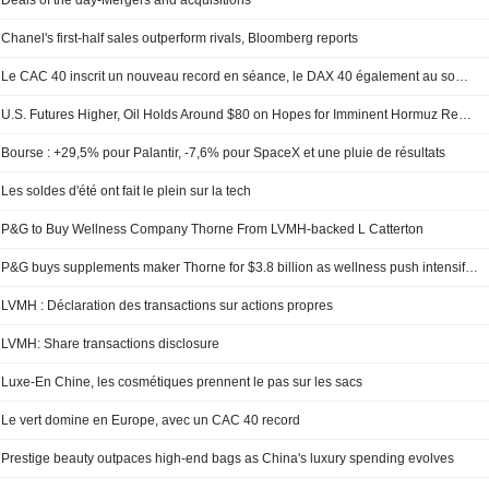
Deals of the day-Mergers and acquisitions
Chanel's first-half sales outperform rivals, Bloomberg reports
Le CAC 40 inscrit un nouveau record en séance, le DAX 40 également au sommet
U.S. Futures Higher, Oil Holds Around $80 on Hopes for Imminent Hormuz Reopening
Bourse : +29,5% pour Palantir, -7,6% pour SpaceX et une pluie de résultats
Les soldes d'été ont fait le plein sur la tech
P&G to Buy Wellness Company Thorne From LVMH-backed L Catterton
P&G buys supplements maker Thorne for $3.8 billion as wellness push intensifies
LVMH : Déclaration des transactions sur actions propres
LVMH: Share transactions disclosure
Luxe-En Chine, les cosmétiques prennent le pas sur les sacs
Le vert domine en Europe, avec un CAC 40 record
Prestige beauty outpaces high-end bags as China's luxury spending evolves