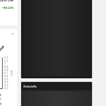
14.97
CHF
+64.11%
Rohstoffe