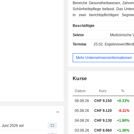
Bereiche Gesundheitswesen, Zahnm
Schönheitspflege befasst. Das Unter
in zwei berichtspflichtigen Segmen
Gesundheitswesen sowie Verbrau
Beschäftigte
Industriegüter. Das Segment Gesund
umfasst die Entwicklung und Prod
Sektor
Medizinische 
hochpräzisen Verabreichungsgerä
Termine
25.02.
Ergebnisveröffentlichung - 
Dienstleistungen in den B
Arzneimittelverabreichung, Chir
Zahnmedizin. Zu den Produkte
Mehr Unternehmensinformationen
Injektionsstifte, chiru
Verabreichungsgeräte mit Schwerpun
Behandlung von Knochenverletzung
Kurse
Wundheilung sowie Misch-, Ab
Verabreichungssysteme 
Datum
Kurs
%
Dentalverbrauchsgüterindustrie. D
Verbraucher- und Industriegüter u
06.08.26
CHF
9.150
+0.33%
Entwicklung und Herstellung hoc
Verabreichungsgeräte für den Indust
05.08.26
CHF 9.120
-0.11%
darunter Klebstoffe für die Bau-, E
04.08.26
CHF 9.130
+1.90%
Automobil- und Luftfahrtindustrie
. Juni 2026 vor
CI
verschiedene andere Industriezweig
03.08.26
CHF 8.960
+1.36%