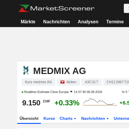
Märkte
Nachrichten
Analysen
Termine
MEDMIX AG
Kurs medmix AG
Aktien
A3C317
CH11296771
Realtime-Estimate
Cboe Europe
14:37:40 06.08.2026
% 5 
9.150
+0.33%
CHF
+6.
Übersicht
Kurse
Charts
Nachrichten
Untern