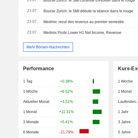
Bourse Zurich: le SMI continue d'évoluer dans le rouge
23.07.
Bourse Zurich: le SMI débute la séance dans le rouge
23.07.
Medmix: recul des revenus au premier semestre
23.07.
Medmix Posts Lower H1 Net Income, Revenue
Mehr Börsen-Nachrichten
Performance
Kurs-Ex
1 Tag
+0.38%
1 Woche
1 Woche
+6.52%
1 Monat
Aktueller Monat
+3.51%
Laufendes 
1 Monat
+11.31%
1 Jahr
3 Monate
+5.41%
3 Jahre
6 Monate
-21.79%
5 Jahre