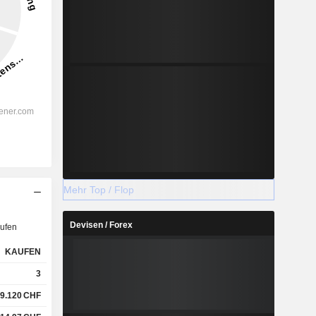
Mehr Top / Flop
Devisen / Forex
ufen
KAUFEN
3
9.120
CHF