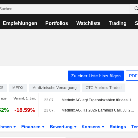
Empfehlungen
Portfolios
Watchlists
Trading
S
Zu einer Liste hinzufügen
PDF-
05
MEDX
Medizinische Versorgung
OTC Markets Traded
Tage
Veränd. 1. Jan.
23.07.
Medmix AG legt Ergebniszahlen für das Halbjahr zum 30. Juni 2026 vor
52%
-18.59%
23.07.
Medmix AG, H1 2026 Earnings Call, Jul 23, 2026
ehmen
Finanzen
Bewertung
Konsens
Ratings
Te