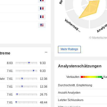
Mehr Ratings
treme
8.63
9.33
Analystenschätzungen
7.61
9.33
Verkaufen
Ka
Jahr
7.61
12.36
Durchschnittl. Empfehlung
7.61
12.36
Anzahl Analysten
7.61
26.75
Letzter Schlusskurs
7.61
48.44