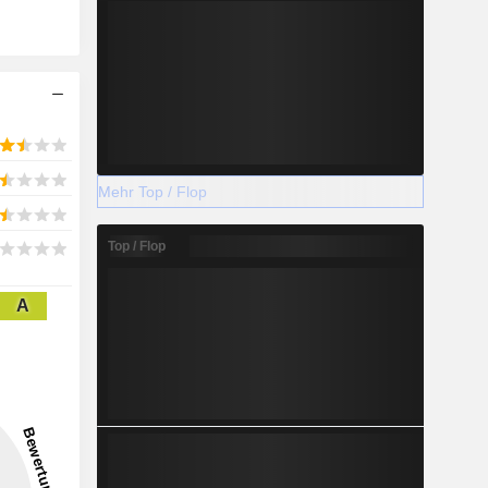
Mehr Top / Flop
Top / Flop
A