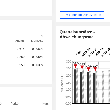
Revisionen der Schätzungen
Quartalsumsätze -
%
Abweichungsrate
Anzahl
Marktkap.
2’615
0.0063%
2’250
0.0055%
1’550
0.0038%
ät
Parität
Kurs