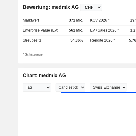
Bewertung: medmix AG
Marktwert
371 Mio.
KGV 2026 *
29.
Enterprise Value (EV)
561 Mio.
EV / Sales 2026 *
1.2
Streubesitz
54.36%
Rendite 2026 *
5.7
* Schätzungen
Chart: medmix AG