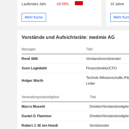
Laufendes Jahr
-18.59%
10 Jahre
Mehr Kurse
Mehr Kur
Vorstände und Aufsichtsräte: medmix AG
Manager
Titel
René Willi
Vorstandsvorsitzender
Sven Luginbühl
Finanzdirektor/CFO
Technik-/Wissenschafts-/F
Holger Warth
Leiter
Verwaltungsratsmitglied
Titel
Marco Musetti
Direktor/Vorstandsmitgli
Daniel O. Flammer
Direktor/Vorstandsmitgli
Robert J. W. ten Hoedt
Vorsitzender