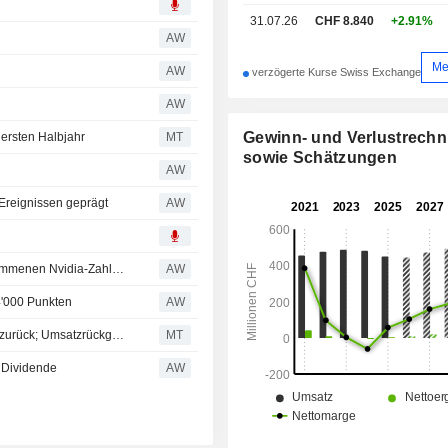
Verbrauchermärkte wie die Schönh
31.07.26
CHF 8.840
+2.91%
und andere Anwendungen mit Mikrob
AW
Me
AW
verzögerte Kurse Swiss Exchange
AW
Gewinn- und Verlustrech
ersten Halbjahr
MT
sowie Schätzungen
AW
Ereignissen geprägt
AW
Aktien Schweiz Schluss: SMI gibt nach schlecht aufgenommenen Nvidia-Zahlen nach
AW
4'000 Punkten
AW
Medmix kehrt im Geschäftsjahr 2025 in die Gewinnzone zurück; Umsatzrückgang verzeichnet
MT
t Dividende
AW