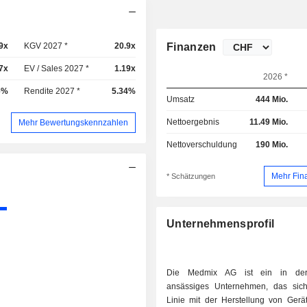
9x
KGV 2027 *
20.9x
Finanzen
7x
EV / Sales 2027 *
1.19x
2026 *
6%
Rendite 2027 *
5.34%
Umsatz
444 Mio.
Nettoergebnis
11.49 Mio.
Mehr Bewertungskennzahlen
Nettoverschuldung
190 Mio.
Mehr Fin
* Schätzungen
Unternehmensprofil
Die Medmix AG ist ein in der
ansässiges Unternehmen, das sich
Linie mit der Herstellung von Gerät