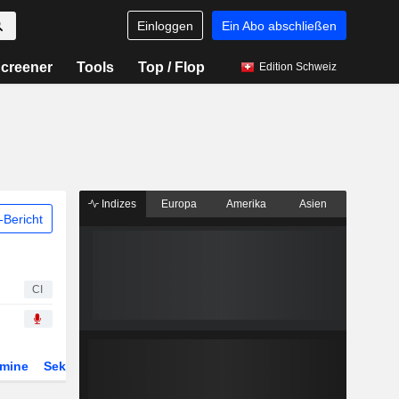
Einloggen
Ein Abo abschließen
creener
Tools
Top / Flop
Edition Schweiz
Indizes
Europa
Amerika
Asien
Bericht
CI
rmine
Sektor
Derivate
ETFs