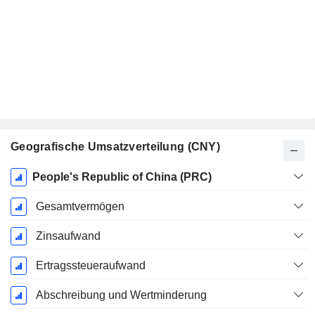
Geografische Umsatzverteilung (CNY)
Ende d.
People's Republic of China (PRC)
Geschäftsjahres:
Dezember
Gesamtvermögen
Zinsaufwand
Ertragssteueraufwand
Abschreibung und Wertminderung