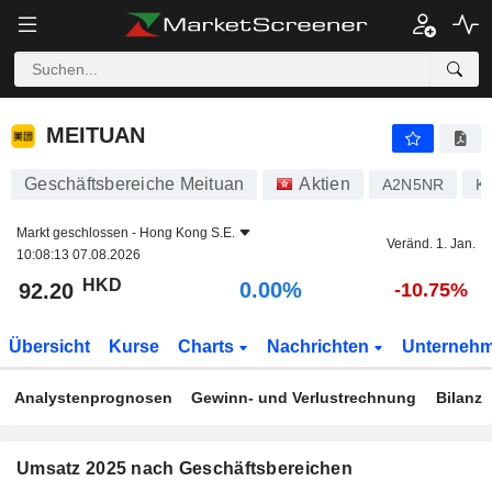
MEITUAN
92.20
$
0.00%
MEITUAN
Geschäftsbereiche Meituan
Aktien
A2N5NR
K
Markt geschlossen -
Hong Kong S.E.
Veränd. 1. Jan.
10:08:13 07.08.2026
HKD
0.00%
92.20
-10.75%
Übersicht
Kurse
Charts
Nachrichten
Unterneh
Analystenprognosen
Gewinn- und Verlustrechnung
Bilanz
Umsatz 2025 nach Geschäftsbereichen