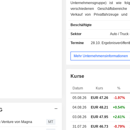
Unternehmensgruppe) ist wie fol
verschiedenen Geschäftsbereiche ve
Verkauf von Privatfahrzeuge und K
(82,2%): 2025 setzte das Untern
Beschäftigte
Millionen Fahrzeuge (Marken Merc
Smart und Maybach); - Finanz- und
Sektor
Auto / Truck 
Mobilitätsdienstleistungen 
Termine
28.10.
Ergebnisveröffentlichun
Finanzierungen, Versicheru
Geographisch gesehen verteilt sich 
wie folgt: Deutschland (15,8%), Eur
Mehr Unternehmensinformationen
Vereinigte Staaten (23,4%), No
(2,7%), China (12,5%), Asien (1
Sonstige (6,2%).
Kurse
Datum
Kurs
%
05.08.26
EUR 47.26
-1.97%
04.08.26
EUR 48.21
+0.54%
G
03.08.26
EUR 47.95
+2.61%
t-Venture von Magna
MT
31.07.26
EUR 46.73
-0.79%