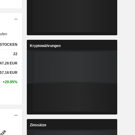
ufen
STOCKEN
Kryptowährungen
22
47.26
EUR
57.16
EUR
+20.95%
Zinssätze