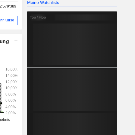
Meine Watchlists
2’579’389
Top / Flop
hr Kurse
nung