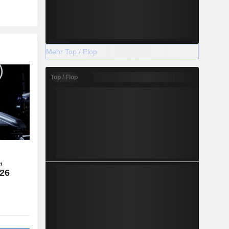
Mehr Top / Flop
Top / Flop
,
26
e