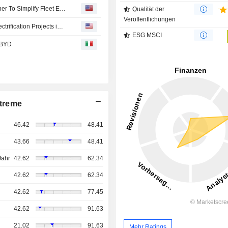
ChargePoint Holdings, Inc. And Mercedes-Benz AG Partner To Simplify Fleet Electrification With End-To-End Charging Solutions
Qualität der
Veröffentlichungen
ChargePoint Teams Up With Mercedes-Benz for Fleet Electrification Projects in UK, Germany
ESG MSCI
r BYD
treme
46.42
48.41
43.66
48.41
Jahr
42.62
62.34
42.62
62.34
42.62
77.45
42.62
91.63
21.02
91.63
Mehr Ratings