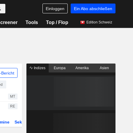
Einloggen
Ein Abo abschließen
creener
Tools
Top / Flop
Edition Schweiz
Indizes
Europa
Amerika
Asien
Bericht
ed
MT
RE
rmine
Sektor
Derivate
ETFs