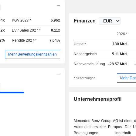
84x
KGV 2027 *
6.96x
Finanzen
12x
EV / Sales 2027 *
0.11x
2026 *
72%
Rendite 2027 *
7.04%
Umsatz
130 Mrd.
Nettoergebnis
5.11 Mrd.
Mehr Bewertungskennzahlen
Nettoverschuldung
-28.57 Mrd.
Mehr Fin
* Schätzungen
Unternehmensprofil
Mercedes-Benz Group AG ist einer d
Automobilhersteller Europas. Der U
Bereinigungen innerha