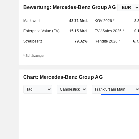
Bewertung: Mercedes-Benz Group AG
Marktwert
43.71 Mrd.
KGV 2026 *
8.
Enterprise Value (EV)
15.15 Mrd.
EV / Sales 2026 *
0.
Streubesitz
79.32%
Rendite 2026 *
6.
* Schätzungen
Chart: Mercedes-Benz Group AG