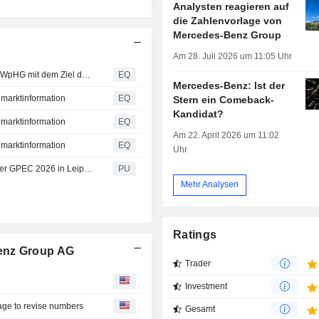
Analysten reagieren auf
die Zahlenvorlage von
Mercedes-Benz Group
Am 28. Juli 2026 um 11:05 Uhr
Mercedes-Benz Group AG: Veröffentlichung gemäß § 50 WpHG mit dem Ziel der europaweiten Verbreitung
EQ
Mercedes-Benz: Ist der
lmarktinformation
EQ
Stern ein Comeback-
Kandidat?
lmarktinformation
EQ
Am 22. April 2026 um 11:02
lmarktinformation
EQ
Uhr
German: Mit Sicherheit unterwegs: Mercedes-Benz auf der GPEC 2026 in Leipzig
PU
Mehr Analysen
Ratings
enz Group AG
Trader
a
Investment
age to revise numbers
Gesamt