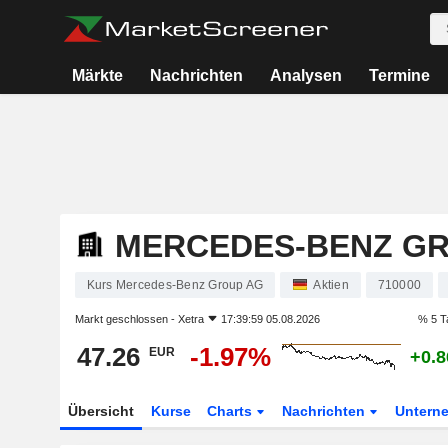
Märkte
Nachrichten
Analysen
Termine
MERCEDES-BENZ G
Kurs Mercedes-Benz Group AG
Aktien
710000
Markt geschlossen -
Xetra
17:39:59 05.08.2026
% 5 T
47.26
-1.97%
EUR
+0.
Übersicht
Kurse
Charts
Nachrichten
Untern