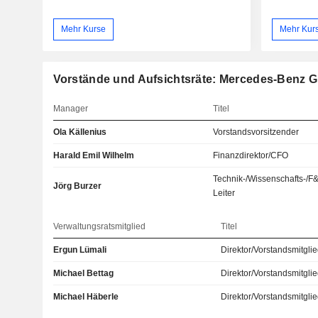
Mehr Kurse
Mehr Kur
Vorstände und Aufsichtsräte: Mercedes-Benz 
Manager
Titel
Ola Källenius
Vorstandsvorsitzender
Harald Emil Wilhelm
Finanzdirektor/CFO
Technik-/Wissenschafts-/F
Jörg Burzer
Leiter
Verwaltungsratsmitglied
Titel
Ergun Lümali
Direktor/Vorstandsmitgli
Michael Bettag
Direktor/Vorstandsmitgli
Michael Häberle
Direktor/Vorstandsmitgli