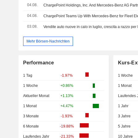
04.08.
04.08.
03.08.
Vendite auto nuove in calo in luglio, crescita a razzo pe
Mehr Börsen-Nachrichten
Performance
Kurs-Ex
1 Tag
-1.97%
1 Woche
1 Woche
+0.86%
1 Monat
Aktueller Monat
+1.13%
Laufendes 
1 Monat
+4.47%
1 Jahr
3 Monate
-1.93%
3 Jahre
6 Monate
-19.88%
5 Jahre
Laufendes Jahr
-21.33%
10 Jahre