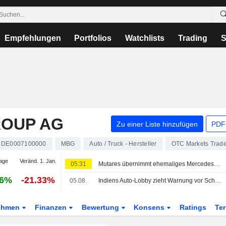
Empfehlungen
Portfolios
Watchlists
Trading
S
ROUP AG
Zu einer Liste hinzufügen
PDF-
DE0007100000
MBG
Auto / Truck - Hersteller
OTC Markets Trad
age
Veränd. 1. Jan.
05:31
Mutares übernimmt ehemaliges Mercedes-Porsche-Joint-Venture von Magna
86%
-21.33%
05.08.
Indiens Auto-Lobby zieht Warnung vor Schäden durch Ethanol-Kraftstoff zurück und will Zahlen überarbeiten
ehmen
Finanzen
Bewertung
Konsens
Ratings
Te