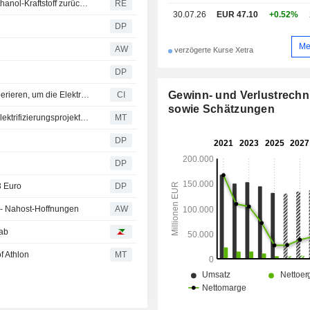
Indiens Auto-Lobby zieht Warnung vor Schäden durch Ethanol-Kraftstoff zurück und will Zahlen überarbeiten
RE
30.07.26
EUR 47.10
+0.52%
DP
Me
AW
verzögerte Kurse Xetra
DP
Gewinn- und Verlustrech
ChargePoint Holdings, Inc. und Mercedes-Benz AG kooperieren, um die Elektrifizierung von Flotten mit durchgängigen Ladelösungen zu vereinfachen
CI
sowie Schätzungen
ChargePoint kooperiert mit Mercedes-Benz bei Flotten-Elektrifizierungsprojekten in Großbritannien und Deutschland
MT
DP
'
DP
3 Euro
DP
e - Nahost-Hoffnungen
AW
 ab
f Athlon
MT