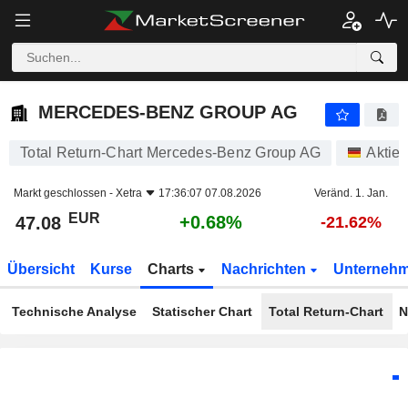
MERCEDES-BENZ GROUP AG
47.08
€
+0.68%
MERCEDES-BENZ GROUP AG
Total Return-Chart Mercedes-Benz Group AG
Aktie
Markt geschlossen -
Xetra
17:36:07 07.08.2026
Veränd. 1. Jan.
EUR
+0.68%
47.08
-21.62%
Übersicht
Kurse
Charts
Nachrichten
Unterneh
Technische Analyse
Statischer Chart
Total Return-Chart
N