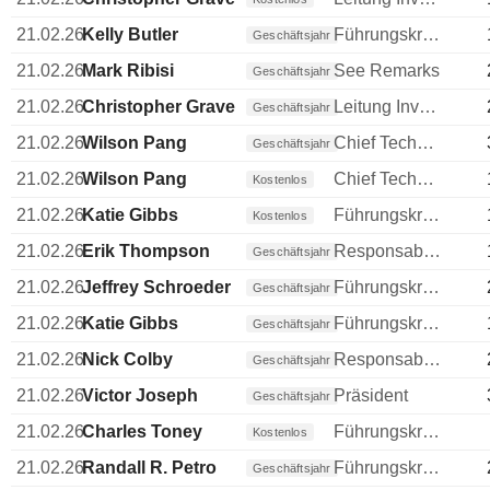
21.02.26
Kelly Butler
Führungskraft / leitender Angestellter
Geschäftsjahr
21.02.26
Mark Ribisi
See Remarks
Geschäftsjahr
21.02.26
Christopher Graves
Leitung Investments
Geschäftsjahr
21.02.26
Wilson Pang
Chief Technology Officer (CTO)
Geschäftsjahr
21.02.26
Wilson Pang
Chief Technology Officer (CTO)
Kostenlos
21.02.26
Katie Gibbs
Führungskraft / leitender Angestellter
Kostenlos
21.02.26
Erik Thompson
Responsable ventes & marketing
Geschäftsjahr
21.02.26
Jeffrey Schroeder
Führungskraft / leitender Angestellter
Geschäftsjahr
21.02.26
Katie Gibbs
Führungskraft / leitender Angestellter
Geschäftsjahr
21.02.26
Nick Colby
Responsable ventes & marketing
Geschäftsjahr
21.02.26
Victor Joseph
Präsident
Geschäftsjahr
21.02.26
Charles Toney
Führungskraft / leitender Angestellter
Kostenlos
21.02.26
Randall R. Petro
Führungskraft / leitender Angestellter
Geschäftsjahr