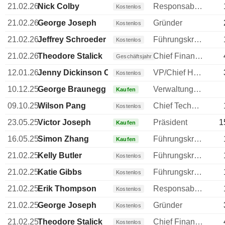
21.02.26
Nick Colby
Responsable ventes & marketing
Kostenlos
21.02.26
George Joseph
Gründer
Kostenlos
21.02.26
Jeffrey Schroeder
Führungskraft / leitender Angestellter
Kostenlos
21.02.26
Theodore Stalick
Chief Financial Officer (CFO)
Geschäftsjahr
12.01.26
Jenny Dickinson Chan
VP/Chief HR Officer
Kostenlos
10.12.25
George Braunegg
Verwaltungsratsmitglied
Kaufen
09.10.25
Wilson Pang
Chief Technology Officer (CTO)
Kostenlos
23.05.25
Victor Joseph
Präsident
1
Kaufen
16.05.25
Simon Zhang
Führungskraft / leitender Angestellter
Kaufen
21.02.25
Kelly Butler
Führungskraft / leitender Angestellter
Kostenlos
21.02.25
Katie Gibbs
Führungskraft / leitender Angestellter
Kostenlos
21.02.25
Erik Thompson
Responsable ventes & marketing
Kostenlos
21.02.25
George Joseph
Gründer
Kostenlos
21.02.25
Theodore Stalick
Chief Financial Officer (CFO)
Kostenlos