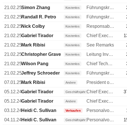
21.02.25
Simon Zhang
Führungskraft / leitender Angestellter
Kostenlos
21.02.25
Randall R. Petro
Führungskraft / leitender Angestellter
Kostenlos
21.02.25
Nick Colby
Responsable ventes & marketing
Kostenlos
21.02.25
Gabriel Tirador
Chief Executive Officer (CEO)
1
Kostenlos
21.02.25
Mark Ribisi
See Remarks
Kostenlos
21.02.25
Christopher Graves
Leitung Investments
Kostenlos
21.02.25
Wilson Pang
Chief Technology Officer (CTO)
Kostenlos
21.02.25
Jeffrey Schroeder
Führungskraft / leitender Angestellter
Kostenlos
07.01.25
Mark Ribisi
President of AIS subsidiary
Andere
05.12.24
Gabriel Tirador
Chief Executive Officer (CEO)
3
Geschäftsjahr
05.12.24
Gabriel Tirador
Chief Executive Officer (CEO)
Andere
03.12.24
Heidi C. Sullivan
Personalvorstand
Verkaufen
04.11.24
Heidi C. Sullivan
Personalvorstand
1
Geschäftsjahr