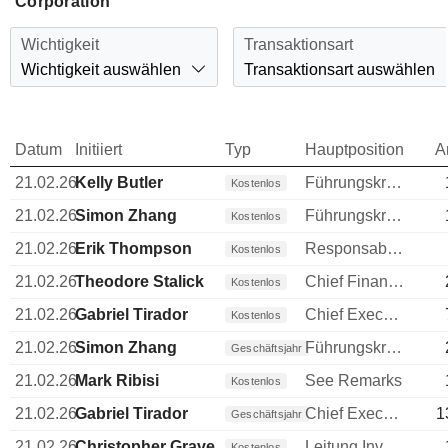
Corporation
Wichtigkeit
Transaktionsart
Wichtigkeit auswählen
Transaktionsart auswählen
Datum
Initiiert
Typ
Hauptposition
A
21.02.26
Kelly Butler
Führungskraft / leitender Angestellter
Kostenlos
21.02.26
Simon Zhang
Führungskraft / leitender Angestellter
Kostenlos
21.02.26
Erik Thompson
Responsable ventes & marketing
Kostenlos
21.02.26
Theodore Stalick
Chief Financial Officer (CFO)
Kostenlos
21.02.26
Gabriel Tirador
Chief Executive Officer (CEO)
Kostenlos
21.02.26
Simon Zhang
Führungskraft / leitender Angestellter
Geschäftsjahr
21.02.26
Mark Ribisi
See Remarks
Kostenlos
21.02.26
Gabriel Tirador
Chief Executive Officer (CEO)
1
Geschäftsjahr
21.02.26
Christopher Graves
Leitung Investments
Kostenlos