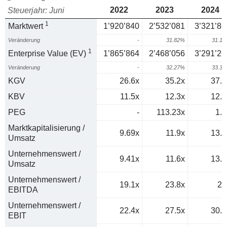
2022
2023
2024
Steuerjahr: Juni
1
Marktwert
1’920’840
2’532’081
3’321’86
Veränderung
-
31.82%
31.1
1
Enterprise Value (EV)
1’865’864
2’468’056
3’291’26
Veränderung
-
32.27%
33.3
KGV
26.6x
35.2x
37.9
KBV
11.5x
12.3x
12.4
PEG
-
113.23x
1.7
Marktkapitalisierung /
9.69x
11.9x
13.6
Umsatz
Unternehmenswert /
9.41x
11.6x
13.4
Umsatz
Unternehmenswert /
19.1x
23.8x
25
EBITDA
Unternehmenswert /
22.4x
27.5x
30.1
EBIT