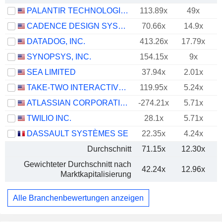
PALANTIR TECHNOLOGIES INC.
113.89x
49x
CADENCE DESIGN SYSTEMS, INC.
70.66x
14.9x
DATADOG, INC.
413.26x
17.79x
SYNOPSYS, INC.
154.15x
9x
SEA LIMITED
37.94x
2.01x
TAKE-TWO INTERACTIVE SOFTWARE, INC.
119.95x
5.24x
ATLASSIAN CORPORATION
-274.21x
5.71x
TWILIO INC.
28.1x
5.71x
DASSAULT SYSTÈMES SE
22.35x
4.24x
Durchschnitt
71.15x
12.30x
Gewichteter Durchschnitt nach
42.24x
12.96x
Marktkapitalisierung
Alle Branchenbewertungen anzeigen