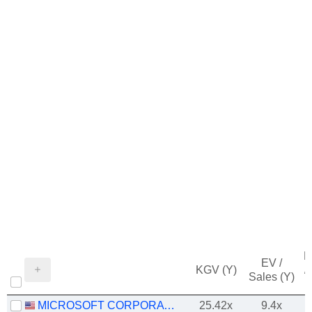
M
EV /
KGV (Y)
/
Sales (Y)
MICROSOFT CORPORATION
25.42x
9.4x