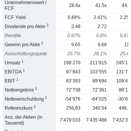
Unternehmenswert /
28.6x
41.5x
44.4
FCF
FCF Yield
3.49%
2.41%
2.25
2
Dividende pro Aktie
2.48
2.72
Rendite
0.97%
0.8%
0.67
2
Gewinn pro Aktie
9.65
9.68
11.
Ausschüttungsquote
25.7%
28.1%
25.4
1
Umsatz
198’270
211’915
245’12
1
EBITDA
97’843
103’555
131’72
1
EBIT
83’383
89’694
109’43
1
Nettoergebnis
72’738
72’361
88’13
1
Nettoverschuldung
-54’976
-64’025
-30’60
2
Referenzkurs
256.83
340.54
446.9
Anz. der Aktien (in
7’479’033
7’435’488
7’432’30
Tausend)