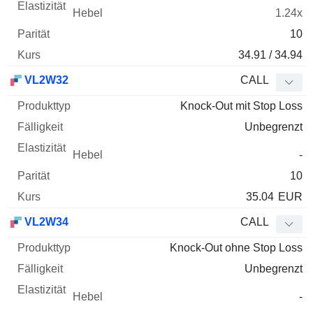
1.24x
10
34.91 / 34.94
VL2W32
CALL
Knock-Out mit Stop Loss
Unbegrenzt
-
10
35.04
EUR
VL2W34
CALL
Knock-Out ohne Stop Loss
Unbegrenzt
-