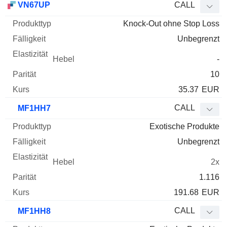
VN67UP
CALL
Knock-Out ohne Stop Loss
Unbegrenzt
-
10
35.37
EUR
CALL
MF1HH7
Exotische Produkte
Unbegrenzt
2x
1.116
191.68
EUR
CALL
MF1HH8