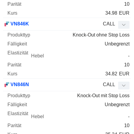
10
34.98
EUR
VN846K
CALL
Knock-Out ohne Stop Loss
Unbegrenzt
-
10
34.82
EUR
VN846N
CALL
Knock-Out mit Stop Loss
Unbegrenzt
-
10