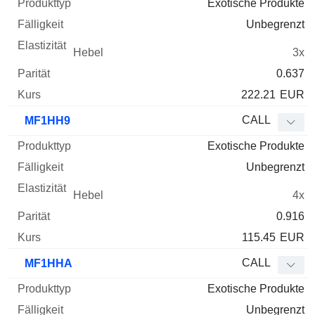
Exotische Produkte
Unbegrenzt
3x
0.637
222.21
EUR
CALL
MF1HH9
Exotische Produkte
Unbegrenzt
4x
0.916
115.45
EUR
CALL
MF1HHA
Exotische Produkte
Unbegrenzt