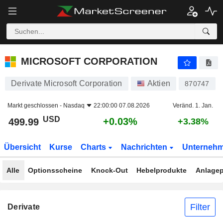
MICROSOFT CORPORATION
499.99
$
+0.03%
MICROSOFT CORPORATION
Derivate Microsoft Corporation
Aktien
870747
Markt geschlossen -
Nasdaq
22:00:00 07.08.2026
Veränd. 1. Jan.
USD
+0.03%
499.99
+3.38%
Übersicht
Kurse
Charts
Nachrichten
Unterneh
Alle
Optionsscheine
Knock-Out
Hebelprodukte
Anlagep
Filter
Derivate