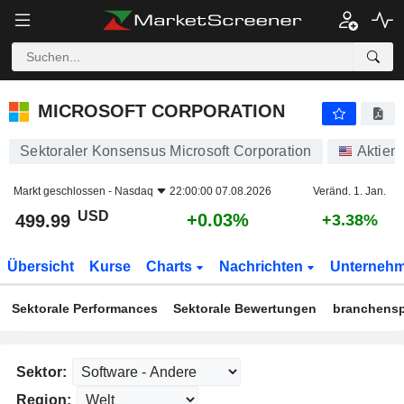
MICROSOFT CORPORATION
499.99
$
+0.03%
MICROSOFT CORPORATION
Sektoraler Konsensus Microsoft Corporation
Aktien
Markt geschlossen -
Nasdaq
22:00:00 07.08.2026
Veränd. 1. Jan.
USD
+0.03%
499.99
+3.38%
Übersicht
Kurse
Charts
Nachrichten
Unterneh
Sektorale Performances
Sektorale Bewertungen
branchensp
Sektor:
Region: