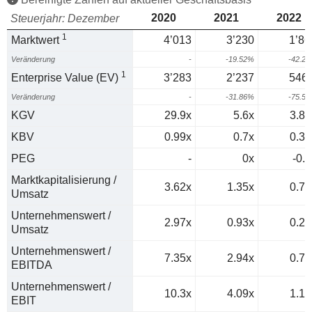
2020
2021
2022
Steuerjahr: Dezember
1
Marktwert
4’013
3’230
1’86
Veränderung
-
-19.52%
-42.2
1
Enterprise Value (EV)
3’283
2’237
546.
Veränderung
-
-31.86%
-75.5
KGV
29.9x
5.6x
3.81
KBV
0.99x
0.7x
0.39
PEG
-
0x
-0.3
Marktkapitalisierung /
3.62x
1.35x
0.79
Umsatz
Unternehmenswert /
2.97x
0.93x
0.23
Umsatz
Unternehmenswert /
7.35x
2.94x
0.75
EBITDA
Unternehmenswert /
10.3x
4.09x
1.12
EBIT