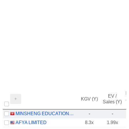
M
EV /
KGV (Y)
/
Sales (Y)
MINSHENG EDUCATION GROUP COMPANY LIMITED
-
-
AFYA LIMITED
8.3x
1.99x