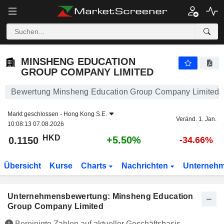
MINSHENG EDUCATION GROUP COMPANY LIMITED
0.1150
$
+5.50%
MINSHENG EDUCATION
GROUP COMPANY LIMITED
Bewertung Minsheng Education Group Company Limited
Markt geschlossen -
Hong Kong S.E.
Veränd. 1. Jan.
10:08:13 07.08.2026
HKD
+5.50%
0.1150
-34.66%
Übersicht
Kurse
Charts
Nachrichten
Unterneh
Unternehmensbewertung: Minsheng Education
Group Company Limited
Bereinigte Zahlen auf aktueller Geschäftsbasis