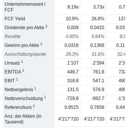
Unternehmenswert /
9.19x
3.73x
0.73
FCF
FCF Yield
10.9%
26.8%
137
2
Dividende pro Aktie
0.009
0.0432
0.037
Rendite
0.95%
5.64%
8.5
2
Gewinn pro Aktie
0.0318
0.1368
0.116
Ausschüttungsquote
28.3%
31.6%
32.4
1
Umsatz
1’107
2’394
2’35
1
EBITDA
446.7
761.6
732.
1
EBIT
318.8
547.1
490.
1
Nettoergebnis
131.5
576.9
490.
1
Nettoverschuldung
-729.8
-992.7
-1’31
2
Referenzkurs
0.9515
0.7658
0.442
Anz. der Aktien (in
4’217’720
4’217’720
4’217’72
Tausend)