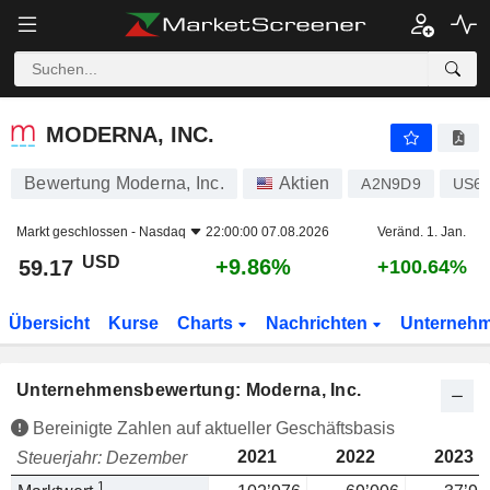
MODERNA, INC.
59.17
$
+9.86%
MODERNA, INC.
Bewertung Moderna, Inc.
Aktien
A2N9D9
US6
Markt geschlossen -
Nasdaq
22:00:00 07.08.2026
Veränd. 1. Jan.
USD
+9.86%
59.17
+100.64%
Übersicht
Kurse
Charts
Nachrichten
Unterneh
Unternehmensbewertung: Moderna, Inc.
Bereinigte Zahlen auf aktueller Geschäftsbasis
2021
2022
2023
Steuerjahr: Dezember
1