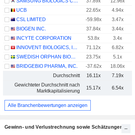
SAMSUNG BIOLOGICS CO.,LTD.
37.89x
12.96x
UCB
22.65x
4.94x
CSL LIMITED
-59.98x
3.47x
BIOGEN INC.
37.84x
3.44x
INCYTE CORPORATION
53.8x
3.4x
INNOVENT BIOLOGICS, INC.
71.12x
6.82x
SWEDISH ORPHAN BIOVITRUM AB
23.75x
5.1x
BRIDGEBIO PHARMA, INC.
-37.62x
18.06x
Durchschnitt
16.11x
7.19x
Gewichteter Durchschnitt nach
15.17x
6.54x
Marktkapitalisierung
Alle Branchenbewertungen anzeigen
Gewinn- und Verlustrechnung sowie Schätzungen