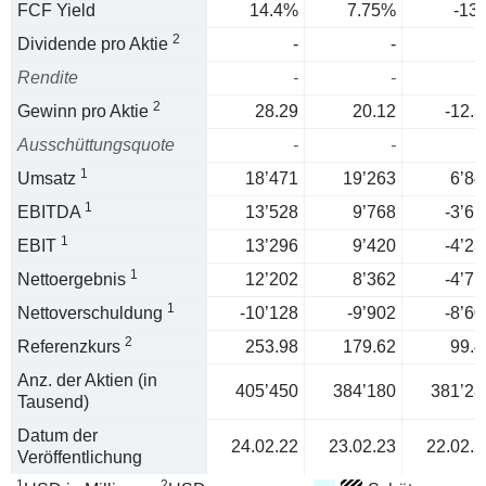
FCF Yield
14.4%
7.75%
-13
2
Dividende pro Aktie
-
-
Rendite
-
-
2
Gewinn pro Aktie
28.29
20.12
-12.3
Ausschüttungsquote
-
-
1
Umsatz
18’471
19’263
6’84
1
EBITDA
13’528
9’768
-3’61
1
EBIT
13’296
9’420
-4’23
1
Nettoergebnis
12’202
8’362
-4’71
1
Nettoverschuldung
-10’128
-9’902
-8’60
2
Referenzkurs
253.98
179.62
99.4
Anz. der Aktien (in
405’450
384’180
381’28
Tausend)
Datum der
24.02.22
23.02.23
22.02.2
Veröffentlichung
1
2