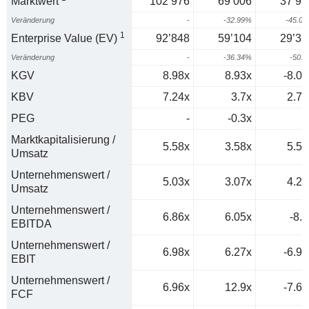
Marktwert
102’976
69’006
37’91
Veränderung
-
-32.99%
-45.0
1
Enterprise Value (EV)
92’848
59’104
29’31
Veränderung
-
-36.34%
-50.
KGV
8.98x
8.93x
-8.07
KBV
7.24x
3.7x
2.74
PEG
-
-0.3x
0
Marktkapitalisierung /
5.58x
3.58x
5.54
Umsatz
Unternehmenswert /
5.03x
3.07x
4.28
Umsatz
Unternehmenswert /
6.86x
6.05x
-8.1
EBITDA
Unternehmenswert /
6.98x
6.27x
-6.92
EBIT
Unternehmenswert /
6.96x
12.9x
-7.66
FCF