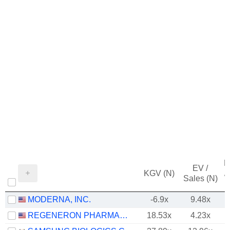
M
EV /
KGV (N)
/
Sales (N)
MODERNA, INC.
-6.9x
9.48x
REGENERON PHARMACEUTICALS, INC.
18.53x
4.23x