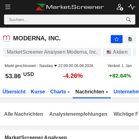
MODERNA, INC.
53.86
$
-4.26%
MODERNA, INC.
MarketScreener Analysen Moderna, Inc.
Aktien
Markt geschlossen -
Nasdaq
22:00:00 06.08.2026
Veränd. 1. Jan.
USD
-4.26%
53.86
+82.64%
Übersicht
Kurse
Charts
Nachrichten
Unterneh
Alle Nachrichten
Analystenempfehlungen
Wichtige F
MarketScreener Analysen