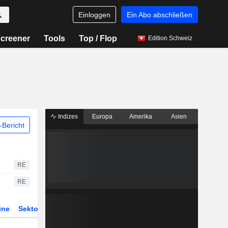
Einloggen
Ein Abo abschließen
creener
Tools
Top / Flop
Edition Schweiz
Indizes
Europa
Amerika
Asien
Bericht
RE
RE
ine
Sektor
Derivate
ETFs