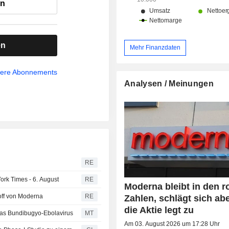
en
en
Mehr Finanzdaten
sere Abonnements
Analysen / Meinungen
RE
rk Times - 6. August
RE
Moderna bleibt in den r
ff von Moderna
RE
Zahlen, schlägt sich abe
die Aktie legt zu
as Bundibugyo-Ebolavirus
MT
Am 03. August 2026 um 17:28 Uhr