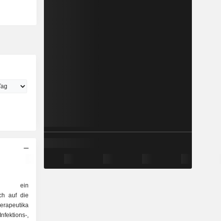
t ein
ch auf die
erapeutika
ektions-,