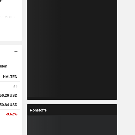
ufen
HALTEN
23
56.26
USD
50.84
USD
Rohstoffe
-9.62%