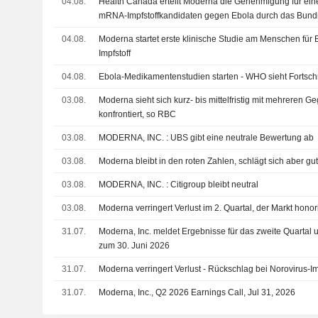
04.08.
Health Canada erteilt Moderna die Genehmigung für ein
mRNA-Impfstoffkandidaten gegen Ebola durch das Bund
04.08.
Moderna startet erste klinische Studie am Menschen für
Impfstoff
04.08.
Ebola-Medikamentenstudien starten - WHO sieht Fortschr
03.08.
Moderna sieht sich kurz- bis mittelfristig mit mehreren 
konfrontiert, so RBC
03.08.
MODERNA, INC. : UBS gibt eine neutrale Bewertung ab
03.08.
Moderna bleibt in den roten Zahlen, schlägt sich aber gut 
03.08.
MODERNA, INC. : Citigroup bleibt neutral
03.08.
Moderna verringert Verlust im 2. Quartal, der Markt honor
31.07.
Moderna, Inc. meldet Ergebnisse für das zweite Quartal u
zum 30. Juni 2026
31.07.
Moderna verringert Verlust - Rückschlag bei Norovirus-Imp
31.07.
Moderna, Inc., Q2 2026 Earnings Call, Jul 31, 2026