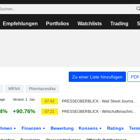
Empfehlungen
Portfolios
Watchlists
Trading
S
Zu einer Liste hinzufügen
PDF-
MRNA
Pharmazeutika
age
Veränd. 1. Jan.
07:42
PRESSEÜBERBLICK - Wall Street Journal - 6. August
24%
+90.76%
07:21
PRESSEÜBERBLICK - Wirtschaftsnachrichten der New York Times - 6. August
ehmen
Finanzen
Bewertung
Konsens
Ratings
Term