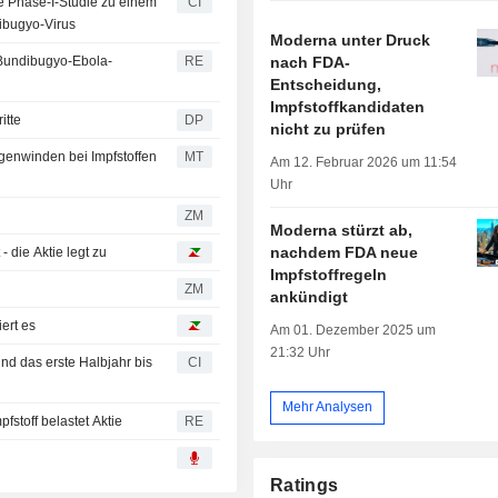
e Phase-I-Studie zu einem
CI
ibugyo-Virus
Moderna unter Druck
nach FDA-
 Bundibugyo-Ebola-
RE
Entscheidung,
Impfstoffkandidaten
itte
DP
nicht zu prüfen
Gegenwinden bei Impfstoffen
MT
Am 12. Februar 2026 um 11:54
Uhr
ZM
Moderna stürzt ab,
nachdem FDA neue
- die Aktie legt zu
Impfstoffregeln
ZM
ankündigt
iert es
Am 01. Dezember 2025 um
21:32 Uhr
nd das erste Halbjahr bis
CI
Mehr Analysen
fstoff belastet Aktie
RE
Ratings