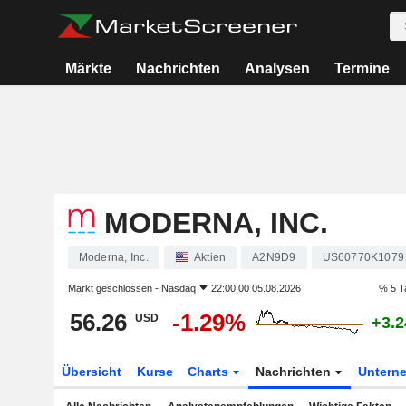
Märkte
Nachrichten
Analysen
Termine
MODERNA, INC.
Moderna, Inc.
Aktien
A2N9D9
US60770K1079
Markt geschlossen -
Nasdaq
22:00:00 05.08.2026
% 5 T
56.26
-1.29%
USD
+3.
Übersicht
Kurse
Charts
Nachrichten
Untern