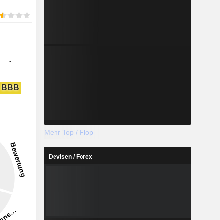
-
-
-
BBB
Mehr Top / Flop
Devisen / Forex