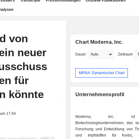
Insiders
Transkripte
Pressemitteilungen
Offizielle Publikationen
nalysen
nd von
Chart Moderna, Inc.
ein neuer
Dauer
Zeitraum
ausschuss
MRNA: Dynamischer Chart
en für
n könnte
Unternehmensprofil
 um 17:44
Moderna, Inc. is
Biotechnologieunternehmen, das si
Forschung und Entwicklung von Th
und Impfstoffen für Krebs, Inf