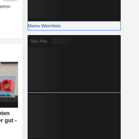
Meine Watchlists
Top / Flop
oten
r gut -