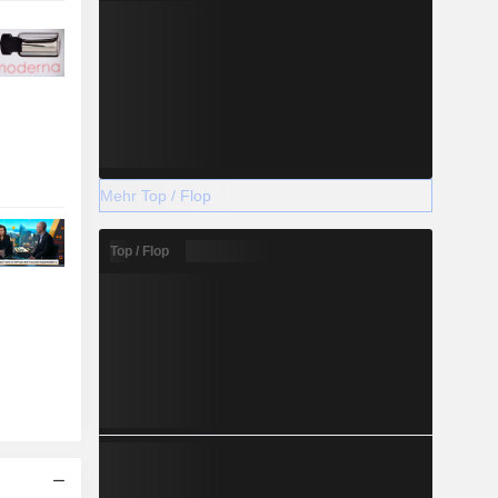
Mehr Top / Flop
Top / Flop