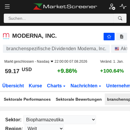
MODERNA, INC.
59.17
$
+9.86%
MODERNA, INC.
branchenspezifische Dividenden Moderna, Inc.
Akti
Markt geschlossen -
Nasdaq
22:00:00 07.08.2026
Veränd. 1. Jan.
USD
+9.86%
59.17
+100.64%
Übersicht
Kurse
Charts
Nachrichten
Unterneh
Sektorale Performances
Sektorale Bewertungen
branchensp
Sektor:
Region: