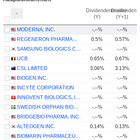
Dividendenrendite
Dividendenre
(Y)
(Y+1)
MODERNA, INC.
-.--%
-.--%
REGENERON PHARMACEUTICALS, INC.
0.5%
0.57%
SAMSUNG BIOLOGICS CO.,LTD.
-.--%
-.--%
UCB
0.65%
0.67%
CSL LIMITED
3.06%
3.13%
BIOGEN INC.
-.--%
-.--%
INCYTE CORPORATION
-.--%
-.--%
INNOVENT BIOLOGICS, INC.
-.--%
-.--%
SWEDISH ORPHAN BIOVITRUM AB
-.--%
-.--%
BRIDGEBIO PHARMA, INC.
-.--%
-.--%
ALTEOGEN INC.
0.14%
0.13%
BIOMARIN PHARMACEUTICAL INC.
-.--%
-.--%