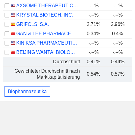
AXSOME THERAPEUTICS, INC.
-.--%
-.--%
KRYSTAL BIOTECH, INC.
-.--%
-.--%
GRIFOLS, S.A.
2.71%
2.96%
GAN & LEE PHARMACEUTICALS.
0.34%
0.4%
KINIKSA PHARMACEUTICALS INTERNATIONAL, PLC
-.--%
-.--%
BEIJING WANTAI BIOLOGICAL PHARMACY ENTERPRISE CO., LTD.
-.--%
-.--%
-
Durchschnitt
0.41%
0.44%
Gewichteter Durchschnitt nach
0.54%
0.57%
Marktkapitalisierung
Biopharmazeutika