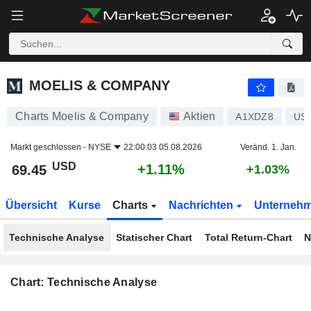
MOELIS & COMPANY
69.45
$
+1.11%
MOELIS & COMPANY
Charts Moelis & Company
Aktien
A1XDZ8
US
Markt geschlossen -
NYSE
22:00:03 05.08.2026
Veränd. 1. Jan.
USD
+1.11%
69.45
+1.03%
Übersicht
Kurse
Charts
Nachrichten
Unterneh
Technische Analyse
Statischer Chart
Total Return-Chart
N
Chart: Technische Analyse