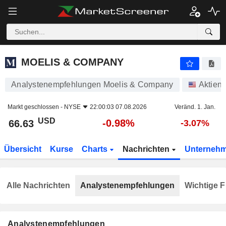
MOELIS & COMPANY
66.63
$
-0.98%
MOELIS & COMPANY
Analystenempfehlungen Moelis & Company
Aktien
Markt geschlossen -
NYSE
22:00:03 07.08.2026
Veränd. 1. Jan.
USD
-0.98%
66.63
-3.07%
Übersicht
Kurse
Charts
Nachrichten
Unterneh
Alle Nachrichten
Analystenempfehlungen
Wichtige F
Analystenempfehlungen