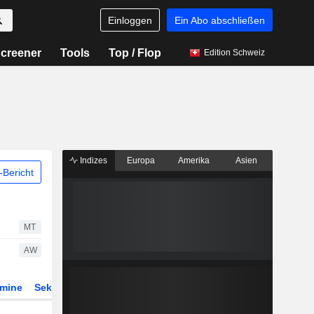
Einloggen
Ein Abo abschließen
creener
Tools
Top / Flop
Edition Schweiz
Indizes
Europa
Amerika
Asien
Bericht
MT
AW
rmine
Sektor
Derivate
ETFs