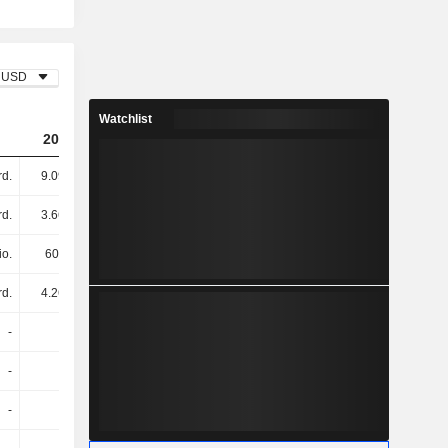
USD
Watchlist
2023
2024
2025
rd.
9.09 Mrd.
13.39 Mrd.
16.86 Mrd.
rd.
3.66 Mrd.
4.56 Mrd.
4.2 Mrd.
io.
601 Mio.
602 Mio.
454 Mio.
rd.
4.26 Mrd.
5.16 Mrd.
4.66 Mrd.
-
-
-
-
-
-
-
-
-
-
-
-