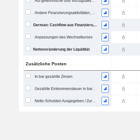
Auf gewöhnliche und Vorzugsaktien gezahlte Dividenden
Andere Finanzierungsaktivitäten, Gesamt - (Modellspezifisch)
German: Cashflow aus Finanzierungstätigkeit
Anpassungen des Wechselkurses
Nettoveränderung der Liquidität
Zusätzliche Posten
In bar gezahlte Zinsen
Gezahlte Einkommensteuer in bar (Rückerstattung)
Netto-Schulden Ausgegeben / Zurückgezahlt - (Modellspezifisch)