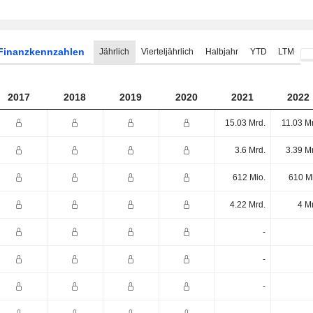
Finanzkennzahlen
Jährlich
Vierteljährlich
Halbjahr
YTD
LTM
2017
2018
2019
2020
2021
2022
15.03 Mrd.
11.03 M
3.6 Mrd.
3.39 M
612 Mio.
610 M
4.22 Mrd.
4 M
-
-
-