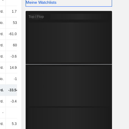
-
-
-
-
Meine Watchlists
rd.
1.71 Mrd.
1.62 Mrd.
1.93 Mrd.
Top / Flop
io.
532 Mio.
264 Mio.
349 Mio.
rd.
-61.03 Mrd.
34.5 Mrd.
-67.72 Mrd.
rd.
602 Mio.
-5.31 Mrd.
-26.64 Mrd.
rd.
-3.63 Mrd.
-25.55 Mrd.
50.71 Mrd.
rd.
14.94 Mrd.
-23.01 Mrd.
829 Mio.
io.
-12 Mio.
295 Mio.
1.13 Mrd.
rd.
-33.54 Mrd.
1.36 Mrd.
-17.89 Mrd.
rd.
-3.41 Mrd.
-3.46 Mrd.
-2.9 Mrd.
-
-
-
-
rd.
5.31 Mrd.
-1.9 Mrd.
-1.41 Mrd.