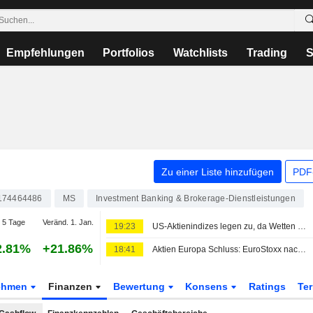
Empfehlungen
Portfolios
Watchlists
Trading
S
Zu einer Liste hinzufügen
PDF-
174464486
MS
Investment Banking & Brokerage-Dienstleistungen
 5 Tage
Veränd. 1. Jan.
19:23
US-Aktienindizes legen zu, da Wetten auf Fed-Pause steigen - nach unerwartetem Rückgang der Beschäftigung außerhalb der Landwirtschaft
2.81%
+21.86%
18:41
Aktien Europa Schluss: EuroStoxx nach US-Jobdaten weiter auf Rekordkurs
ehmen
Finanzen
Bewertung
Konsens
Ratings
Te