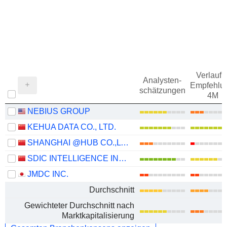
Verlauf d
Analysten-
Empfehlu
schätzungen
4M
NEBIUS GROUP
KEHUA DATA CO., LTD.
SHANGHAI @HUB CO.,LTD.
SDIC INTELLIGENCE INFORMATION TECHNOLOGY CO., LTD.
JMDC INC.
Durchschnitt
Gewichteter Durchschnitt nach
Marktkapitalisierung