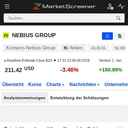
NEBIUS GROUP
211.42
$
-3.46%
NEBIUS GROUP
Konsens Nebius Group
Aktien
A1JGSL
NL000
Realtime-Estimate
Cboe BZX
17:31:23 06.08.2026
Veränd. 1. Jan.
USD
-3.46%
211.42
+150.99%
Übersicht
Kurse
Charts
Nachrichten
Unterneh
Analystenmeinungen
Entwicklung der Schätzungen