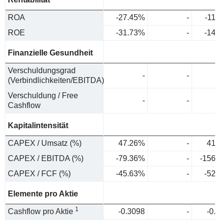
ROA
-27.45%
-
-11
ROE
-31.73%
-
-14
Finanzielle Gesundheit
Verschuldungsgrad
-
-
(Verbindlichkeiten/EBITDA)
Verschuldung / Free
-
-
Cashflow
Kapitalintensität
CAPEX / Umsatz (%)
47.26%
-
41.
CAPEX / EBITDA (%)
-79.36%
-
-156
CAPEX / FCF (%)
-45.63%
-
-52
Elemente pro Aktie
1
Cashflow pro Aktie
-0.3098
-
-0.