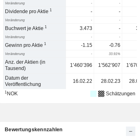
Veränderung
-
-
1
Dividende pro Aktie
-
-
Veränderung
-
-
1
Buchwert je Aktie
3.473
-
3
Veränderung
-
-
1
Gewinn pro Aktie
-1.15
-0.76
-
Veränderung
-
33.91%
3
Anz. der Aktien (in
1’460’396
1’562’907
1’670
Tausend)
Datum der
16.02.22
28.02.23
28.0
Veröffentlichung
1
NOK
Schätzungen
Bewertungskennzahlen