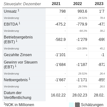
2021
2022
2023
Steuerjahr: Dezember
1
Umsatz
798
993.6
1’77
Veränderung
-
24.51%
78.4
1
EBITDA
-475.2
-779.9
-473.
Veränderung
-
-64.1%
39.2
Betriebsergebnis
-582.9
-1’279
-699.
1
(EBIT)
Veränderung
-
-119.38%
45.2
Gezahlte Zinsen
-1’101
-
-17
Gewinn vor Steuern
-1’684
-1’187
-872.
1
(EBT)
Veränderung
-
29.51%
26.4
1
Nettoergebnis
-1’667
-1’171
-855.
Veränderung
-
29.74%
26.9
Datum der
16.02.22
28.02.23
28.02.2
Veröffentlichung
1
NOK in Millionen
Schätzungen