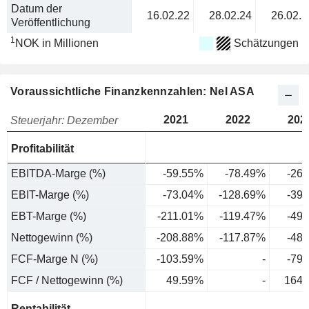
Datum der
16.02.22
28.02.24
26.02.2
Veröffentlichung
1
NOK in Millionen
Schätzungen
Voraussichtliche Finanzkennzahlen: Nel ASA
2021
2022
202
Steuerjahr: Dezember
Profitabilität
EBITDA-Marge (%)
-59.55%
-78.49%
-26
EBIT-Marge (%)
-73.04%
-128.69%
-39
EBT-Marge (%)
-211.01%
-119.47%
-49
Nettogewinn (%)
-208.88%
-117.87%
-48
FCF-Marge N (%)
-103.59%
-
-79
FCF / Nettogewinn (%)
49.59%
-
164.
Rentabilität