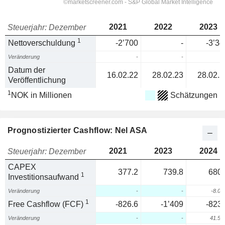
2021
2022
2023
Steuerjahr: Dezember
1
Nettoverschuldung
-2’700
-
-3’34
Veränderung
-
-
Datum der
16.02.22
28.02.23
28.02.2
Veröffentlichung
1
NOK in Millionen
Schätzungen
Prognostizierter Cashflow: Nel ASA
2021
2023
2024
Steuerjahr: Dezember
CAPEX
377.2
739.8
680.
1
Investitionsaufwand
Veränderung
-
-
-8.0
1
Free Cashflow (FCF)
-826.6
-1’409
-823.
Veränderung
-
-
41.5