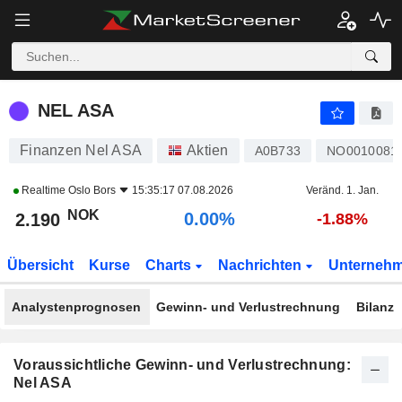
NEL ASA
2.190
kr
0.00%
NEL ASA
Finanzen Nel ASA
Aktien
A0B733
NO0010081
Realtime
Oslo Bors
15:35:17 07.08.2026
Veränd. 1. Jan.
NOK
0.00%
2.190
-1.88%
Übersicht
Kurse
Charts
Nachrichten
Unterneh
Analystenprognosen
Gewinn- und Verlustrechnung
Bilanz
Voraussichtliche Gewinn- und Verlustrechnung:
Nel ASA