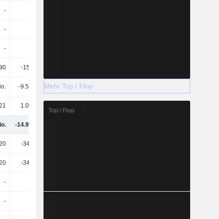
-
-
-
92’951
-
-
-
-
-
-
-
-
90
-159’198
-96’205
-69’207
Mehr Top / Flop
io.
-9.56 Mio.
-8.63 Mio.
-5.07 Mio.
21
1.05 Mio.
-3 Mio.
36’846
Top / Flop
io.
-14.93 Mio.
-12.11 Mio.
-6.39 Mio.
20
-347’854
-172’780
-269’688
20
-347’854
-172’780
-269’688
-
-
12.13 Mio.
13.28 Mio.
-
-
-
-