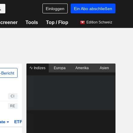
Einloggen
Ein Abo abschließen
creener
Tools
Top / Flop
Edition Schweiz
Indizes
Europa
Amerika
Asien
Bericht
CI
RE
ate
ETFs