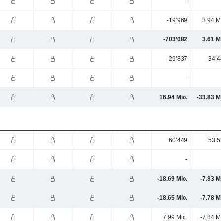
-
-19’969
3.94 M
-703’082
3.61 M
29’837
34’4
-
16.94 Mio.
-33.83 M
60’449
53’5
-
-18.69 Mio.
-7.83 M
-18.65 Mio.
-7.78 M
7.99 Mio.
-7.84 M