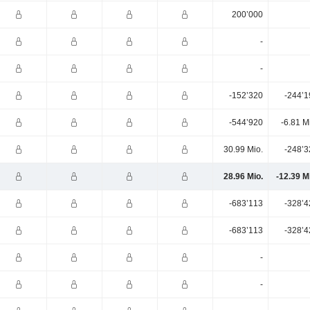
200’000
-
-
-152’320
-244’1
-544’920
-6.81 M
30.99 Mio.
-248’3
28.96 Mio.
-12.39 M
-683’113
-328’4
-683’113
-328’4
-
-