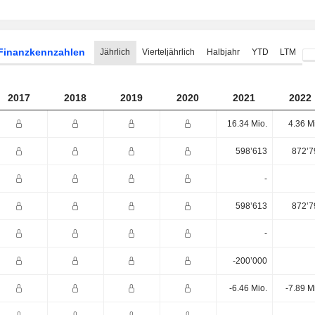
Finanzkennzahlen
Jährlich
Vierteljährlich
Halbjahr
YTD
LTM
2017
2018
2019
2020
2021
2022
16.34 Mio.
4.36 M
598’613
872’7
-
598’613
872’7
-
-200’000
-6.46 Mio.
-7.89 M