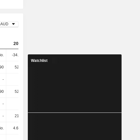
AUD
2023
2024
2025
io.
-34.8 Mio.
-69.11 Mio.
-31.02 Mio.
Watchlist
90
523’023
491’176
446’283
-
-
653’334
-
90
523’023
1.14 Mio.
446’283
-
-
-
-
-
212’473
-
-
io.
4.65 Mio.
10.45 Mio.
5.07 Mio.