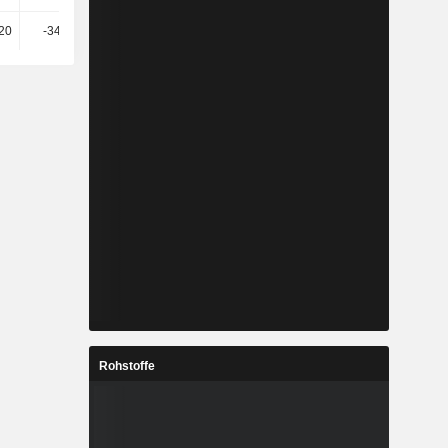
20
-347’854
-172’780
-269’688
Rohstoffe