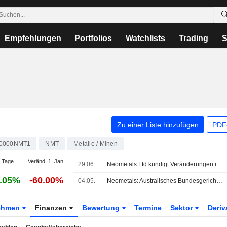
Empfehlungen
Portfolios
Watchlists
Trading
S
Zu einer Liste hinzufügen
PDF-
0000NMT1
NMT
Metalle / Minen
 Tage
Veränd. 1. Jan.
29.06.
Neometals Ltd kündigt Veränderungen im Verwaltungsrat an, wirksam zum 30. Juni 2026
.05%
-60.00%
04.05.
Neometals: Australisches Bundesgericht weist Berufung von Reiche ab
ehmen
Finanzen
Bewertung
Termine
Sektor
Deriv