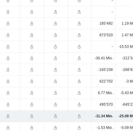
-
-
185’492
1.19 M
873’520
1.47 M
-
-15.53 M
-30.41 Mio.
-212’3
-165’238
-266’9
622’702
-3 M
6.77 Mio.
-5.43 M
495’570
-645’2
-11.34 Mio.
-25.08 M
-1.53 Mio.
-5.09 M