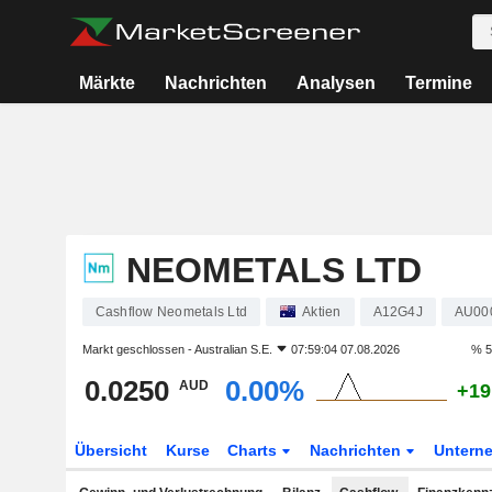
Märkte
Nachrichten
Analysen
Termine
NEOMETALS LTD
Cashflow Neometals Ltd
Aktien
A12G4J
AU00
Markt geschlossen -
Australian S.E.
07:59:04 07.08.2026
% 5
0.0250
0.00%
AUD
+19
Übersicht
Kurse
Charts
Nachrichten
Untern