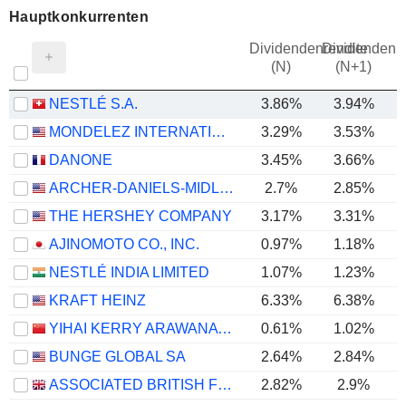
Hauptkonkurrenten
Dividendenrendite
Dividendenre
(N)
(N+1)
NESTLÉ S.A.
3.86%
3.94%
MONDELEZ INTERNATIONAL, INC.
3.29%
3.53%
DANONE
3.45%
3.66%
ARCHER-DANIELS-MIDLAND COMPANY
2.7%
2.85%
THE HERSHEY COMPANY
3.17%
3.31%
AJINOMOTO CO., INC.
0.97%
1.18%
NESTLÉ INDIA LIMITED
1.07%
1.23%
KRAFT HEINZ
6.33%
6.38%
YIHAI KERRY ARAWANA HOLDINGS CO., LTD
0.61%
1.02%
BUNGE GLOBAL SA
2.64%
2.84%
ASSOCIATED BRITISH FOODS PLC
2.82%
2.9%