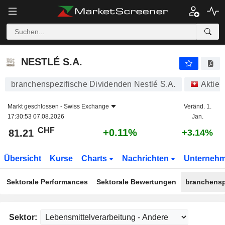
NESTLÉ S.A.
81.21
CHF
+0.11%
NESTLÉ S.A.
branchenspezifische Dividenden Nestlé S.A.
Aktien
Markt geschlossen -
Swiss Exchange
Veränd. 1.
17:30:53 07.08.2026
Jan.
CHF
+0.11%
81.21
+3.14%
Übersicht
Kurse
Charts
Nachrichten
Unterneh
Sektorale Performances
Sektorale Bewertungen
branchensp
Sektor: