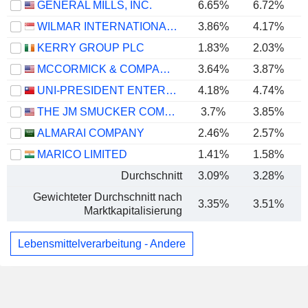
GENERAL MILLS, INC.
6.65%
6.72%
WILMAR INTERNATIONAL LIMITED
3.86%
4.17%
KERRY GROUP PLC
1.83%
2.03%
MCCORMICK & COMPANY, INCORPORATED
3.64%
3.87%
UNI-PRESIDENT ENTERPRISES CORP.
4.18%
4.74%
THE JM SMUCKER COMPANY
3.7%
3.85%
ALMARAI COMPANY
2.46%
2.57%
MARICO LIMITED
1.41%
1.58%
Durchschnitt
3.09%
3.28%
Gewichteter Durchschnitt nach
3.35%
3.51%
Marktkapitalisierung
Lebensmittelverarbeitung - Andere