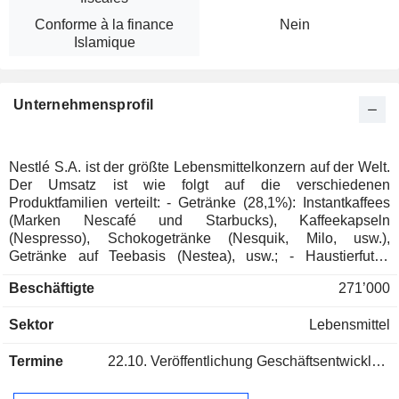
Conforme à la finance
Nein
Islamique
Unternehmensprofil
Nestlé S.A. ist der größte Lebensmittelkonzern auf der Welt.
Der Umsatz ist wie folgt auf die verschiedenen
Produktfamilien verteilt: - Getränke (28,1%): Instantkaffees
(Marken Nescafé und Starbucks), Kaffeekapseln
(Nespresso), Schokogetränke (Nesquik, Milo, usw.),
Getränke auf Teebasis (Nestea), usw.; - Haustierfutter
(20,6%): Purina, Friskies, Felix, usw.; - pharmazeutische-,
Beschäftigte
271’000
Ernährung- und Wohlbefinden Produkte (16%):
Ernährungsergänzungsmittel (Marken Resource, Boost,
Sektor
Lebensmittel
Nutren, Optifast, Peptamen usw.), Säuglings- und
Mutterernährungsprodukte (NAN, illuma, Cerelac, Nido,
Termine
22.10.
Veröffentlichung Geschäftsentwicklung - Q3 2026
Gerber), ketogene Getränke (BrainXpert), Cerealien
(Nesquick, Fitness, Cheerios, Lion, usw.) usw.; -
Fertiggerichte und Gewürzprodukte (11,3%):