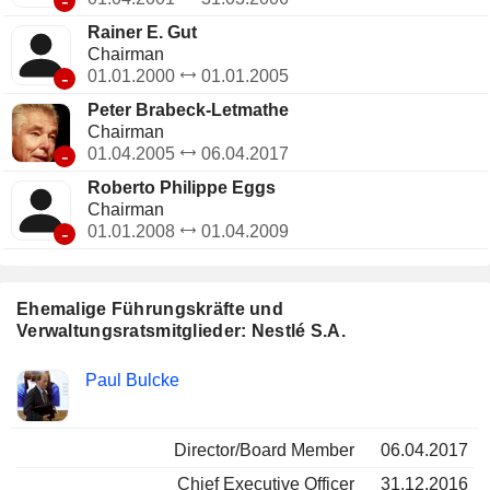
-
Rainer E. Gut
Chairman
-
01.01.2000
01.01.2005
Peter Brabeck-Letmathe
Chairman
-
01.04.2005
06.04.2017
Roberto Philippe Eggs
Chairman
-
01.01.2008
01.04.2009
Ehemalige Führungskräfte und
Verwaltungsratsmitglieder: Nestlé S.A.
Besetzte
Paul Bulcke
Insider
Positionen
Director/Board Member
06.04.2017
Chief Executive Officer
31.12.2016