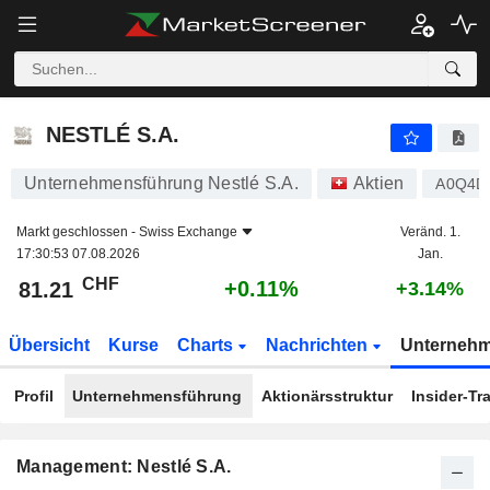
NESTLÉ S.A.
81.21
CHF
+0.11%
NESTLÉ S.A.
Unternehmensführung Nestlé S.A.
Aktien
A0Q4D
Markt geschlossen -
Swiss Exchange
Veränd. 1.
17:30:53 07.08.2026
Jan.
CHF
+0.11%
81.21
+3.14%
Übersicht
Kurse
Charts
Nachrichten
Unterneh
Profil
Unternehmensführung
Aktionärsstruktur
Insider-Tr
Management: Nestlé S.A.