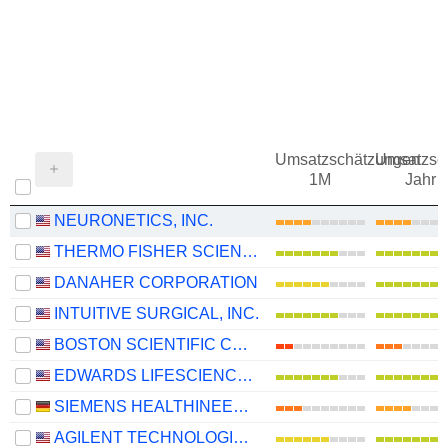
Umsatzschätzungen
Umsatzsc
1M
Jahr
NEURONETICS, INC.
THERMO FISHER SCIENTIFIC, INC.
DANAHER CORPORATION
INTUITIVE SURGICAL, INC.
BOSTON SCIENTIFIC CORPORATION
EDWARDS LIFESCIENCES CORPORATION
SIEMENS HEALTHINEERS AG
AGILENT TECHNOLOGIES, INC.