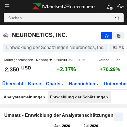
NEURONETICS, INC.
2.350
$
+2.17%
NEURONETICS, INC.
Entwicklung der Schätzungen Neuronetics, Inc.
Akt
Markt geschlossen -
Nasdaq
22:00:00 05.08.2026
Veränd. 1. Jan.
USD
+2.17%
2.350
+70.29%
Übersicht
Kurse
Charts
Nachrichten
Unterneh
Analystenmeinungen
Entwicklung der Schätzungen
Umsatz - Entwicklung der Analystenschätzungen