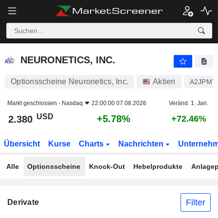
NEURONETICS, INC.
2.380
$
+5.78%
NEURONETICS, INC.
Optionsscheine Neuronetics, Inc.
Aktien
A2JPMY
Markt geschlossen -
Nasdaq
22:00:00 07.08.2026
Veränd. 1. Jan.
USD
+5.78%
2.380
+72.46%
Übersicht
Kurse
Charts
Nachrichten
Unterneh
Alle
Optionsscheine
Knock-Out
Hebelprodukte
Anlagep
Filter
Derivate