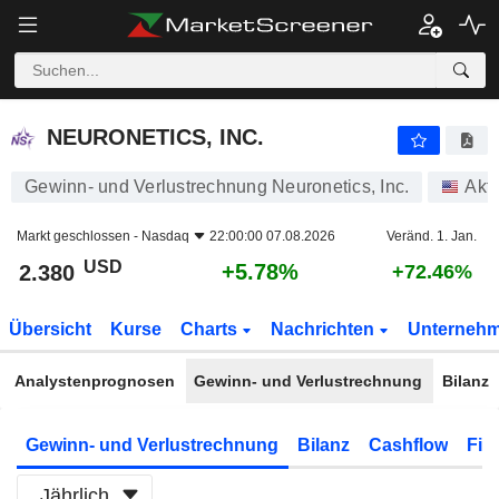
NEURONETICS, INC.
2.380
$
+5.78%
NEURONETICS, INC.
Gewinn- und Verlustrechnung Neuronetics, Inc.
Akt
Markt geschlossen -
Nasdaq
22:00:00 07.08.2026
Veränd. 1. Jan.
USD
+5.78%
2.380
+72.46%
Übersicht
Kurse
Charts
Nachrichten
Unterneh
Analystenprognosen
Gewinn- und Verlustrechnung
Bilanz
Gewinn- und Verlustrechnung
Bilanz
Cashflow
Fin
Jährlich