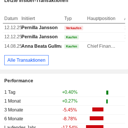
Letzte Insider-Transaktionen
Datum
Initiiert
Typ
Hauptposition
A
12.12.25
Pernilla Jansson
1
Verkaufen
12.12.25
Pernilla Jansson
1
Kaufen
14.08.25
Anna Beata Gullmarstrand
Chief Financial Officer (CFO)
Kaufen
Alle Transaktionen
Performance
1 Tag
+0.40%
1 Monat
+0.27%
3 Monate
-5.45%
6 Monate
-8.78%
Laufendes Jahr
-17.54%