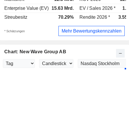
Enterprise Value (EV)
15.63 Mrd.
EV / Sales 2026 *
1.
Streubesitz
70.29%
Rendite 2026 *
3.55
Mehr Bewertungskennzahlen
* Schätzungen
Chart: New Wave Group AB