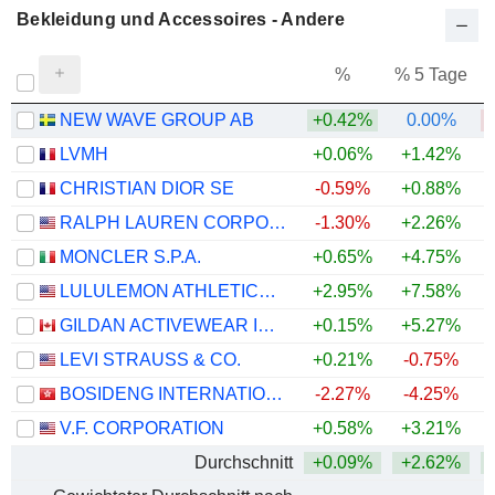
Bekleidung und Accessoires - Andere
%
% 5 Tage
%
NEW WAVE GROUP AB
+0.42%
0.00%
LVMH
+0.06%
+1.42%
CHRISTIAN DIOR SE
-0.59%
+0.88%
RALPH LAUREN CORPORATION
-1.30%
+2.26%
+
MONCLER S.P.A.
+0.65%
+4.75%
+
LULULEMON ATHLETICA INC.
+2.95%
+7.58%
GILDAN ACTIVEWEAR INC.
+0.15%
+5.27%
+
LEVI STRAUSS & CO.
+0.21%
-0.75%
+
BOSIDENG INTERNATIONAL HOLDINGS LIMITED
-2.27%
-4.25%
V.F. CORPORATION
+0.58%
+3.21%
+
Durchschnitt
+0.09%
+2.62%