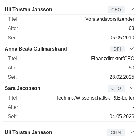
Manager
Titel
Alter
Seit
Ulf Torsten Jansson
CEO
Vorstandsvorsitzender
63
05.05.2010
Anna Beata Gullmarstrand
DFI
Finanzdirektor/CFO
50
28.02.2025
Sara Jacobson
CTO
Technik-/Wissenschafts-/F&E-Leiter
-
04.05.2026
Verwaltungsratsmitglied
Titel
Alter
Seit
Ulf Torsten Jansson
CHM