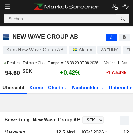
NEW WAVE GROUP AB
94.60
kr
+0.42%
NEW WAVE GROUP AB
Kurs New Wave Group AB
Aktien
A3EHNY
SE
Realtime-Estimate
Cboe Europe
16:38:29 07.08.2026
Veränd. 1. Jan.
SEK
+0.42%
94.60
-17.54%
Übersicht
Kurse
Charts
Nachrichten
Unterneh
Bewertung: New Wave Group AB
Marktwert
12.5 Mrd.
KGV 2026 *
12.9