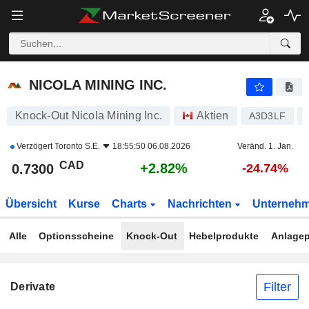
NICOLA MINING INC.
0.7300
$
+2.82%
NICOLA MINING INC.
Knock-Out Nicola Mining Inc.
Aktien
A3D3LF
Verzögert
Toronto S.E.
18:55:50 06.08.2026
Veränd. 1. Jan.
CAD
+2.82%
0.7300
-24.74%
Übersicht
Kurse
Charts
Nachrichten
Unterneh
Alle
Optionsscheine
Knock-Out
Hebelprodukte
Anlagep
Filter
Derivate