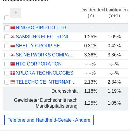
Dividendenrendite
Dividendenre
(Y)
(Y+1)
NINGBO BIRD CO.,LTD.
-
-
SAMSUNG ELECTRONICS CO., LTD.
1.25%
1.05%
SHELLY GROUP SE
0.31%
0.42%
SK NETWORKS COMPANY LIMITED
3.36%
3.36%
HTC CORPORATION
-.--%
-.--%
XPLORA TECHNOLOGIES
-.--%
-.--%
TELECHOICE INTERNATIONAL LIMITED
2.13%
2.34%
Durchschnitt
1.18%
1.19%
Gewichteter Durchschnitt nach
1.25%
1.05%
Marktkapitalisierung
Telefone und Handheld-Geräte - Andere