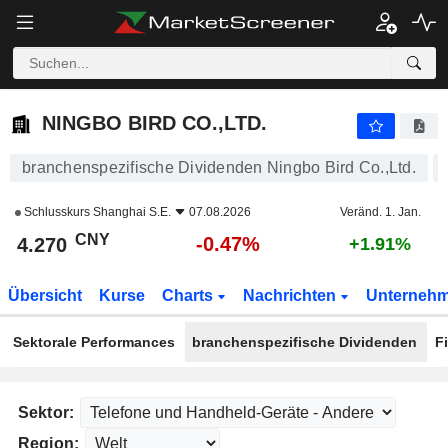
NINGBO BIRD CO.,LTD.
4.270
¥
-0.47%
NINGBO BIRD CO.,LTD.
branchenspezifische Dividenden Ningbo Bird Co.,Ltd.
Schlusskurs
Shanghai S.E.
07.08.2026
Veränd. 1. Jan.
CNY
-0.47%
4.270
+1.91%
Übersicht
Kurse
Charts
Nachrichten
Unterneh
Sektorale Performances
branchenspezifische Dividenden
F
Sektor:
Region: