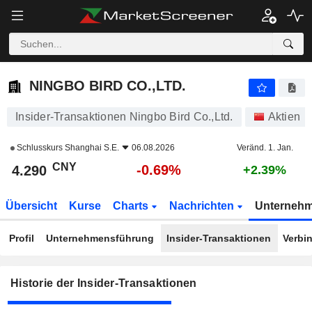
NINGBO BIRD CO.,LTD.
4.290
¥
-0.69%
NINGBO BIRD CO.,LTD.
Insider-Transaktionen Ningbo Bird Co.,Ltd.
Aktien
Schlusskurs
Shanghai S.E.
06.08.2026
Veränd. 1. Jan.
CNY
-0.69%
4.290
+2.39%
Übersicht
Kurse
Charts
Nachrichten
Unterneh
Profil
Unternehmensführung
Insider-Transaktionen
Verbi
Historie der Insider-Transaktionen