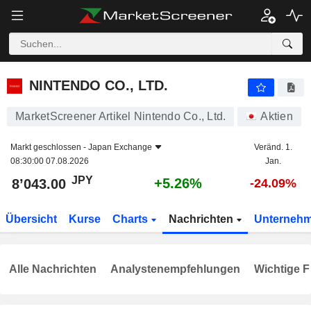
NINTENDO CO., LTD.
8’043.00
¥
+5.26%
NINTENDO CO., LTD.
MarketScreener Artikel Nintendo Co., Ltd.
Aktien
Markt geschlossen -
Japan Exchange
Veränd. 1.
08:30:00 07.08.2026
Jan.
JPY
+5.26%
8’043.00
-24.09%
Übersicht
Kurse
Charts
Nachrichten
Unterneh
Alle Nachrichten
Analystenempfehlungen
Wichtige F