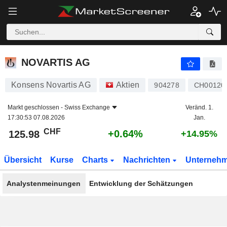
NOVARTIS AG
125.98
CHF
+0.64%
NOVARTIS AG
Konsens Novartis AG
Aktien
904278
CH00120
Markt geschlossen -
Swiss Exchange
Veränd. 1.
17:30:53 07.08.2026
Jan.
CHF
+0.64%
125.98
+14.95%
Übersicht
Kurse
Charts
Nachrichten
Unterneh
Analystenmeinungen
Entwicklung der Schätzungen