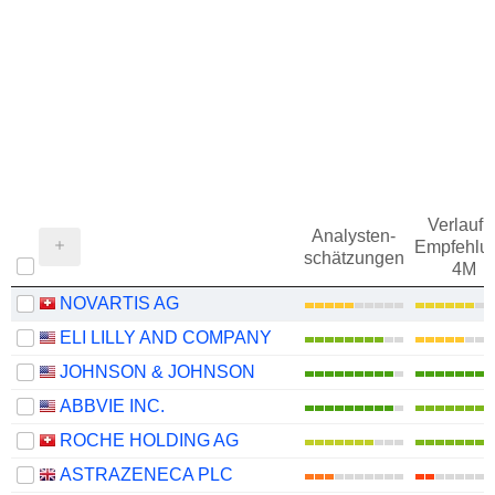
Verlauf d
Analysten-
Empfehlu
schätzungen
4M
NOVARTIS AG
ELI LILLY AND COMPANY
JOHNSON & JOHNSON
ABBVIE INC.
ROCHE HOLDING AG
ASTRAZENECA PLC