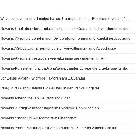
Waverise Investments Limited hat die Übernahme einer Beteiligung von 56,45% an Novartis India Limited (BSE:500672) von Novartis AG (SWX:NOVN) abgeschlossen.
Novartis-Chef über Gewinnüberraschung im 2. Quartal und Investitionen in die Pipeline
Novartis-Aktionäre genehmigen Dividendenerhöhung und Kapitalherabsetzung
Novartis AG bestätigt Ernennungen für Verwaltungsrat und Ausschüsse
Novartis-Aktionäre bestätigen Verwaltungsratspräsidenten im Amt
Novartis-Kursziel erhöht, da AlphaValue/Baader Europe die Ergebnisse für das Geschäftsjahr 2025 und die "gesunde" Bilanz hervorhebt
Schweizer Aktien - Wichtige Faktoren am 13. Januar
Ruag MRO wählt Claudia Bidwell neu in den Verwaltungsrat
Novartis ernennt neuen Deutschland-Chef
Novartis kündigt Veränderungen im Executive Committee an
Novartis ernennt Mukul Mehta zum Finanzchef
Novartis erhöht Ziel für operativen Gewinn 2025 - neuer Aktienrückkauf