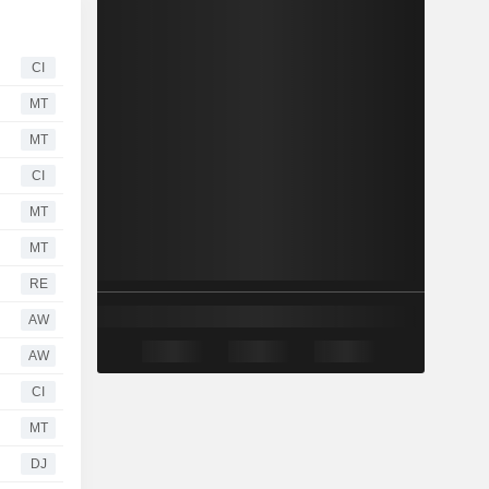
CI
MT
MT
CI
MT
MT
RE
AW
AW
CI
MT
DJ