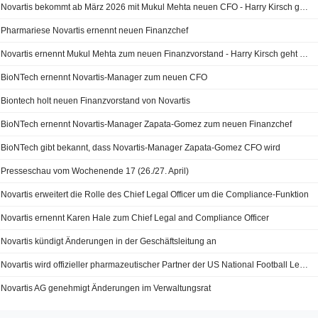
Novartis bekommt ab März 2026 mit Mukul Mehta neuen CFO - Harry Kirsch geht
Pharmariese Novartis ernennt neuen Finanzchef
Novartis ernennt Mukul Mehta zum neuen Finanzvorstand - Harry Kirsch geht nach 22 Jahren in den Ruhestand
BioNTech ernennt Novartis-Manager zum neuen CFO
Biontech holt neuen Finanzvorstand von Novartis
BioNTech ernennt Novartis-Manager Zapata-Gomez zum neuen Finanzchef
BioNTech gibt bekannt, dass Novartis-Manager Zapata-Gomez CFO wird
Presseschau vom Wochenende 17 (26./27. April)
Novartis erweitert die Rolle des Chief Legal Officer um die Compliance-Funktion
Novartis ernennt Karen Hale zum Chief Legal and Compliance Officer
Novartis kündigt Änderungen in der Geschäftsleitung an
Novartis wird offizieller pharmazeutischer Partner der US National Football League
Novartis AG genehmigt Änderungen im Verwaltungsrat