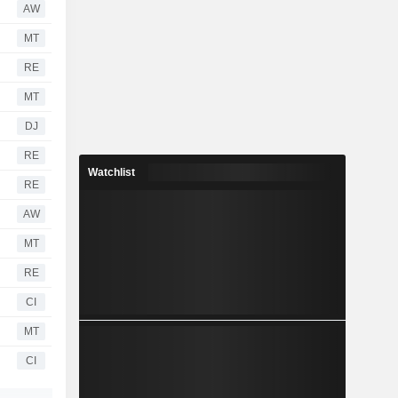
AW
MT
RE
MT
DJ
RE
Watchlist
RE
AW
MT
RE
CI
MT
CI