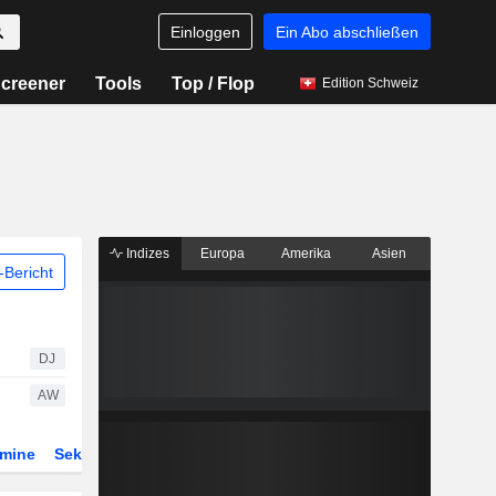
Einloggen
Ein Abo abschließen
creener
Tools
Top / Flop
Edition Schweiz
Indizes
Europa
Amerika
Asien
Bericht
DJ
AW
rmine
Sektor
Derivate
ETFs