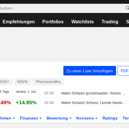
Empfehlungen
Portfolios
Watchlists
Trading
S
Zu einer Liste hinzufügen
PDF-
05267
NOVN
Pharmazeutika
5 Tage
Veränd. 1. Jan.
07.08.
Aktien Schweiz gut behauptet - Amrize brechen ein
.49%
+14.95%
07.08.
Aktien Schweiz Schluss: Leichte Gewinne im SMI vor Wochenende - Amrize schwach
ehmen
Finanzen
Bewertung
Konsens
Ratings
Te