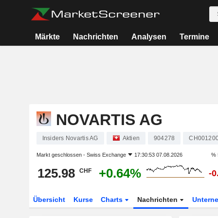
Märkte
Nachrichten
Analysen
Termine
NOVARTIS AG
Insiders Novartis AG
Aktien
904278
CH00120
Markt geschlossen -
Swiss Exchange
17:30:53 07.08.2026
% 
125.98
+0.64%
CHF
-0
Übersicht
Kurse
Charts
Nachrichten
Untern