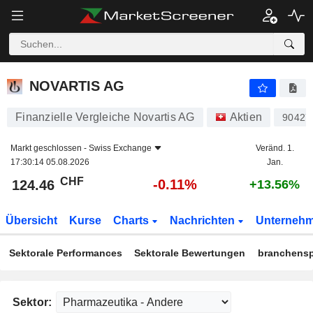
NOVARTIS AG
124.46
CHF
-0.11%
NOVARTIS AG
Finanzielle Vergleiche Novartis AG
Aktien
90427
Markt geschlossen -
Swiss Exchange
Veränd. 1.
17:30:14 05.08.2026
Jan.
CHF
-0.11%
124.46
+13.56%
Übersicht
Kurse
Charts
Nachrichten
Unterneh
Sektorale Performances
Sektorale Bewertungen
branchensp
Sektor: