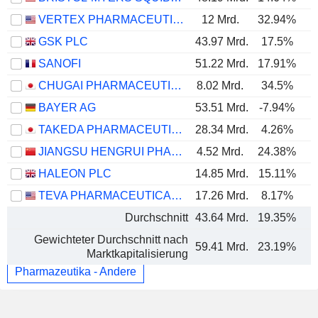
VERTEX PHARMACEUTICALS INCORPORATED
12 Mrd.
32.94%
GSK PLC
43.97 Mrd.
17.5%
SANOFI
51.22 Mrd.
17.91%
CHUGAI PHARMACEUTICAL CO., LTD.
8.02 Mrd.
34.5%
BAYER AG
53.51 Mrd.
-7.94%
TAKEDA PHARMACEUTICAL COMPANY LIMITED
28.34 Mrd.
4.26%
JIANGSU HENGRUI PHARMACEUTICALS CO.,LTD
4.52 Mrd.
24.38%
HALEON PLC
14.85 Mrd.
15.11%
TEVA PHARMACEUTICAL INDUSTRIES LIMITED
17.26 Mrd.
8.17%
Durchschnitt
43.64 Mrd.
19.35%
Gewichteter Durchschnitt nach
59.41 Mrd.
23.19%
Marktkapitalisierung
Pharmazeutika - Andere