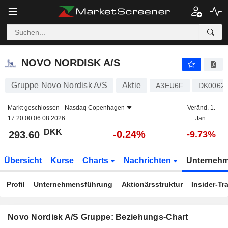
NOVO NORDISK A/S
293.60
kr
-0.24%
NOVO NORDISK A/S
Gruppe Novo Nordisk A/S
Aktie
A3EU6F
DK0062
Markt geschlossen -
Nasdaq Copenhagen
Veränd. 1.
17:20:00 06.08.2026
Jan.
DKK
-0.24%
293.60
-9.73%
Übersicht
Kurse
Charts
Nachrichten
Unterneh
Profil
Unternehmensführung
Aktionärsstruktur
Insider-Tr
Novo Nordisk A/S Gruppe: Beziehungs-Chart