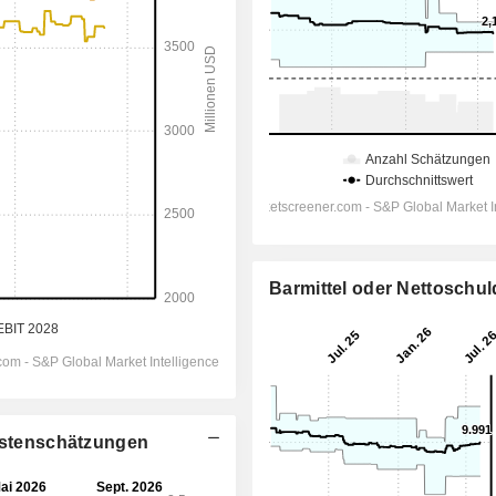
Barmittel oder Nettoschu
lystenschätzungen