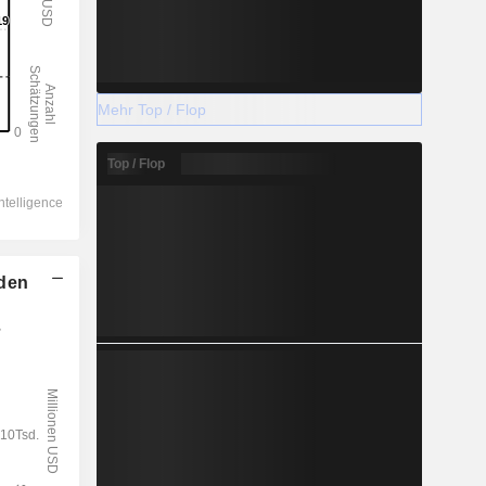
Mehr Top / Flop
Top / Flop
lden