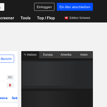
Einloggen
Ein Abo abschließen
creener
Tools
Top / Flop
Edition Schweiz
Indizes
Europa
Amerika
Asien
Bericht
RE
rmine
Sektor
Derivate
ETFs