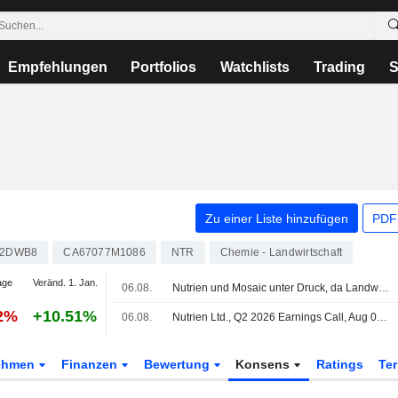
Empfehlungen
Portfolios
Watchlists
Trading
S
Zu einer Liste hinzufügen
PDF-
2DWB8
CA67077M1086
NTR
Chemie - Landwirtschaft
age
Veränd. 1. Jan.
06.08.
Nutrien und Mosaic unter Druck, da Landwirte nach Preissprung weniger Dünger einsetzen
52%
+10.51%
06.08.
Nutrien Ltd., Q2 2026 Earnings Call, Aug 06, 2026
ehmen
Finanzen
Bewertung
Konsens
Ratings
Te