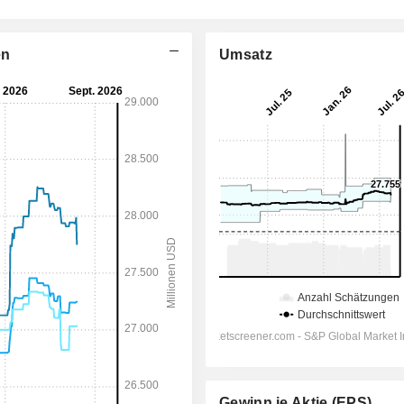
en
Umsatz
Gewinn je Aktie (EPS)