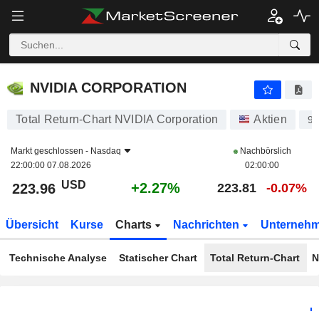
NVIDIA CORPORATION
223.96
$
+2.27%
NVIDIA CORPORATION
Total Return-Chart NVIDIA Corporation
Aktien
9
Markt geschlossen -
Nasdaq
Nachbörslich
22:00:00 07.08.2026
02:00:00
USD
+2.27%
223.96
223.81
-0.07%
Übersicht
Kurse
Charts
Nachrichten
Unterneh
Technische Analyse
Statischer Chart
Total Return-Chart
N