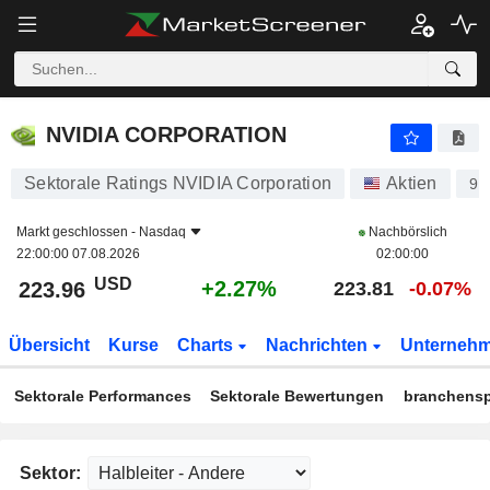
NVIDIA CORPORATION
223.96
$
+2.27%
NVIDIA CORPORATION
Sektorale Ratings NVIDIA Corporation
Aktien
91
Markt geschlossen -
Nasdaq
Nachbörslich
22:00:00 07.08.2026
02:00:00
USD
+2.27%
223.96
223.81
-0.07%
Übersicht
Kurse
Charts
Nachrichten
Unterneh
Sektorale Performances
Sektorale Bewertungen
branchensp
Sektor: