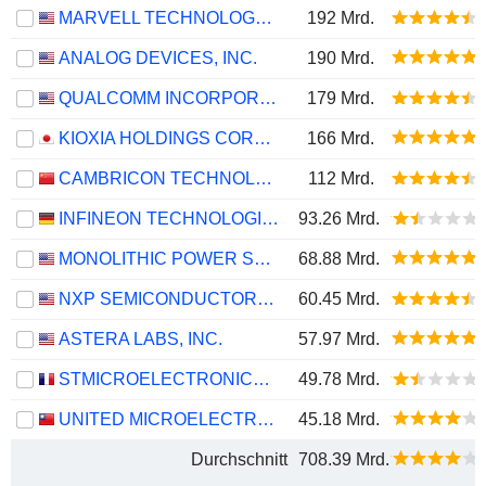
MARVELL TECHNOLOGY GROUP LTD
192 Mrd.
ANALOG DEVICES, INC.
190 Mrd.
QUALCOMM INCORPORATED
179 Mrd.
KIOXIA HOLDINGS CORPORATION
166 Mrd.
CAMBRICON TECHNOLOGIES CORPORATION LIMITED
112 Mrd.
INFINEON TECHNOLOGIES AG
93.26 Mrd.
MONOLITHIC POWER SYSTEMS, INC.
68.88 Mrd.
NXP SEMICONDUCTORS N.V.
60.45 Mrd.
ASTERA LABS, INC.
57.97 Mrd.
STMICROELECTRONICS N.V.
49.78 Mrd.
UNITED MICROELECTRONICS CORPORATION
45.18 Mrd.
Durchschnitt
708.39 Mrd.