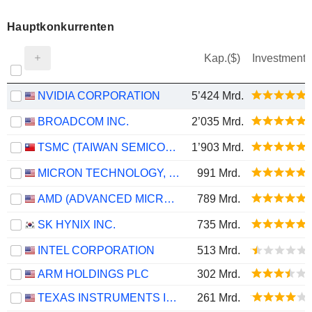
Hauptkonkurrenten
Kap.($)
Investment
NVIDIA CORPORATION
5’424 Mrd.
BROADCOM INC.
2’035 Mrd.
TSMC (TAIWAN SEMICONDUCTOR MANUFACTURING COMPANY)
1’903 Mrd.
MICRON TECHNOLOGY, INC.
991 Mrd.
AMD (ADVANCED MICRO DEVICES)
789 Mrd.
SK HYNIX INC.
735 Mrd.
INTEL CORPORATION
513 Mrd.
ARM HOLDINGS PLC
302 Mrd.
TEXAS INSTRUMENTS INCORPORATED
261 Mrd.