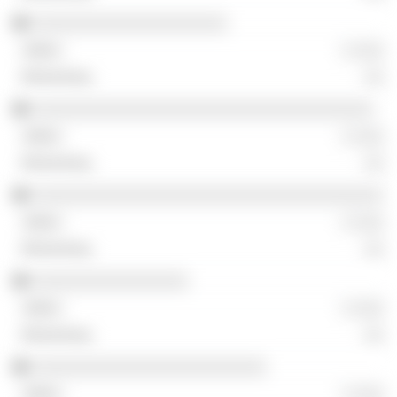
░░░░░░░░░░░░░░░░░░░░
░ ░░░
░░
░░░░░░░░░░░░░░░░░░░░░░░░░░░░░░░░░░░
░ ░░░
░░
░░░░░░░░░░░░░░░░░░░░░░░░░░░░░░░░░░░░
░ ░░░
░░
░░░░░░░░░░░░░░░░
░ ░░░
░░
░░░░░░░░░░░░░░░░░░░░░░░░
░ ░░░