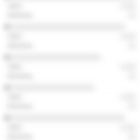
░ ░░░
░░
░░░░░░░░░░░░░░░░░░░░░░░░░░░░░░░░░
░ ░░░
░░
░░░░░░░░░░░░░░░░░░░░░░░░░░
░ ░░░
░░
░░░░░░░░░░░░░░░░░░░░░░░░
░ ░░░
░░
░░░░░░░░░░░░░░░░░░░░░░░░░░░░░░░░░
░ ░░░
░░