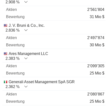
2.908 %
2’561’804
31 Mio $
J. V. Bruni & Co., Inc.
2.836 %
2’497’874
30 Mio $
Ares Management LLC
2.383 %
2’099’305
25 Mio $
Generali Asset Management SpA SGR
2.362 %
2’080’867
25 Mio $