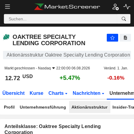
OAKTREE SPECIALTY LENDING CORPORATION
12.72
$
+5.47%
OAKTREE SPECIALTY
LENDING CORPORATION
Aktionärsstruktur Oaktree Specialty Lending Corporation
Markt geschlossen -
Nasdaq
22:00:00 06.08.2026
Veränd. 1. Jan.
USD
+5.47%
12.72
-0.16%
Übersicht
Kurse
Charts
Nachrichten
Unterneh
Profil
Unternehmensführung
Aktionärsstruktur
Insider-Tr
Anteilsklasse: Oaktree Specialty Lending
Corporation