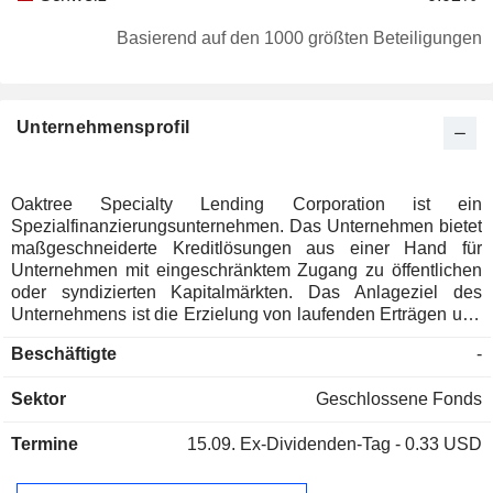
Basierend auf den 1000 größten Beteiligungen
Unternehmensprofil
Oaktree Specialty Lending Corporation ist ein
Spezialfinanzierungsunternehmen. Das Unternehmen bietet
maßgeschneiderte Kreditlösungen aus einer Hand für
Unternehmen mit eingeschränktem Zugang zu öffentlichen
oder syndizierten Kapitalmärkten. Das Anlageziel des
Unternehmens ist die Erzielung von laufenden Erträgen und
Kapitalwertsteigerungen durch die Bereitstellung von
Beschäftigte
-
Finanzierungslösungen für Unternehmen, einschließlich
erst- und zweitrangiger Darlehen, unbesicherter und
Sektor
Geschlossene Fonds
Mezzanine-Darlehen sowie Vorzugskapital. Das
Unternehmen kann auch versuchen, Kapitalzuwachs und
Termine
15.09.
Ex-Dividenden-Tag - 0.33 USD
Erträge durch Sekundärinvestitionen mit Abschlägen zum
Nennwert in privaten oder syndizierten Transaktionen zu
erzielen. Sein Portfolio kann auch bestimmte strukturierte