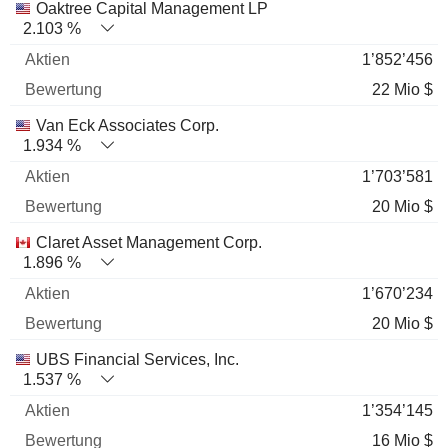
Oaktree Capital Management LP
2.103 %
1’852’456
22 Mio $
Van Eck Associates Corp.
1.934 %
1’703’581
20 Mio $
Claret Asset Management Corp.
1.896 %
1’670’234
20 Mio $
UBS Financial Services, Inc.
1.537 %
1’354’145
16 Mio $