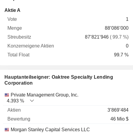
Konzerneigene
Total
Aktie A
Vote
Menge
Streubesitz
Aktien
Float
1
88’086’000
87’821’946
( 99.7 %)
0
99.7 %
Hauptanteilseigner: Oaktree Specialty Lending
Corporation
Name
Aktien
%
Bewertung
Private Management Group, Inc.
4.393 %
3’869’484
46 Mio $
Morgan Stanley Capital Services LLC