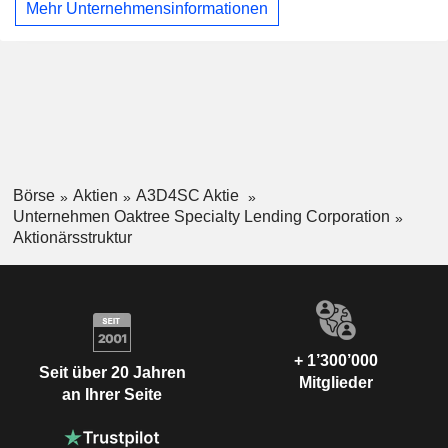
Mehr Unternehmensinformationen
Finanzierungen und andere nicht-traditionelle Strukturen
umfassen. Das Anlageportfolio umfasst unter anderem
Anwendungssoftware, sektorübergreifende Beteiligungen,
Datenverarbeitung und ausgelagerte Dienstleistungen,
Pharmazeutika, Biotechnologie,
Gesundheitsdienstleistungen und Spezialfinanzierungen.
Das Unternehmen wird extern von Oaktree Fund Advisors,
LLC (Oaktree) verwaltet.
Börse
Aktien
A3D4SC Aktie
Unternehmen Oaktree Specialty Lending Corporation
Aktionärsstruktur
+ 1’300’000
Seit über 20 Jahren
Mitglieder
an Ihrer Seite