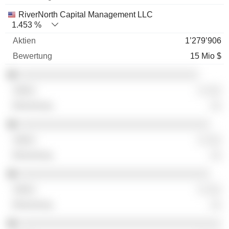
RiverNorth Capital Management LLC
1.453 %
1’279’906
15 Mio $
░░░░░░░░░░░░░░░░░░░░░░░░░░░░░░░░
░ ░░░
░░
░░░░░░░░░░░░░░░░░░░░░░░░░░░░░░░░░░
░ ░░░
░░
░░░░░░░░░░░░░░░░░░░░░░░░░░░░░░░░░░
░ ░░░
░░
░░░░░░░░░░░░░░░░░░░░░░░░░░░░░░░░░░░░