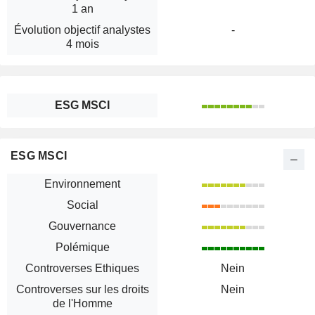
1 an
Évolution objectif analystes
-
4 mois
ESG MSCI
ESG MSCI
Environnement
Social
Gouvernance
Polémique
Controverses Ethiques
Nein
Controverses sur les droits
Nein
de l'Homme