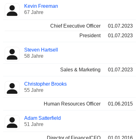
Besetzte
Kevin Freeman
Manager
Positionen
67 Jahre
Chief Executive Officer
01.07.2023
President
01.07.2023
Steven Hartsell
58 Jahre
Sales & Marketing
01.07.2023
Christopher Brooks
55 Jahre
Human Resources Officer
01.06.2015
Adam Satterfield
51 Jahre
Director of Finance/CFO
01.01.2016