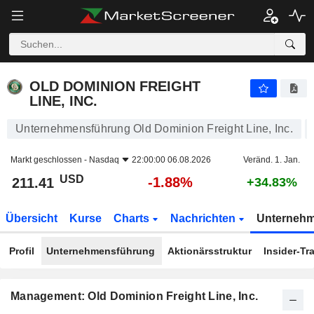
OLD DOMINION FREIGHT LINE, INC.
211.41
$
-1.88%
OLD DOMINION FREIGHT
LINE, INC.
Unternehmensführung Old Dominion Freight Line, Inc.
Markt geschlossen -
Nasdaq
22:00:00 06.08.2026
Veränd. 1. Jan.
USD
-1.88%
211.41
+34.83%
Übersicht
Kurse
Charts
Nachrichten
Unterneh
Profil
Unternehmensführung
Aktionärsstruktur
Insider-Tr
Management: Old Dominion Freight Line, Inc.