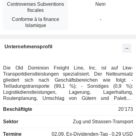
Controverses Subventions
Nein
fiscales
Conforme à la finance
-
Islamique
Unternehmensprofil
Die Old Dominion Freight Line, Inc. ist auf Lkw-
Transportdienstleistungen spezialisiert. Der Nettoumsatz
gliedert sich nach Geschäftsbereichen wie folgt: -
Teilladungstransporte (99,1 %); - Sonstiges (0,9 %):
Logistikdienstleistungen, Lagerung, Lagerhaltung,
Routenplanung, Umschlag von Gütern und Paletten,
Verladung usw., hauptsächlich für Industriekunden. Ende
Beschäftigte
20’173
2025 verfügte die Gruppe über ein Netzwerk von 260
Servicezentren, von denen 240 im eigenen Besitz sind.
Sektor
Zug und Strassen-Transport
Termine
02.09.
Ex-Dividenden-Tag - 0.29 USD