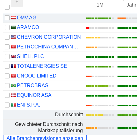
1M
Jahr
OMV AG
ARAMCO
CHEVRON CORPORATION
PETROCHINA COMPANY LIMITED
SHELL PLC
TOTALENERGIES SE
CNOOC LIMITED
PETROBRAS
EQUINOR ASA
ENI S.P.A.
Durchschnitt
Gewichteter Durchschnitt nach
Marktkapitalisierung
Alle Branchenrevisionen anzeigen