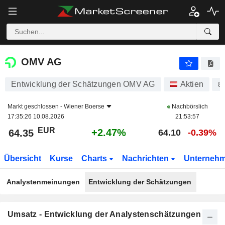
OMV AG
64.35
€
+2.47%
OMV AG
Entwicklung der Schätzungen OMV AG
Aktien
8
Markt geschlossen -
Wiener Boerse
Nachbörslich
17:35:26 10.08.2026
21:53:57
EUR
+2.47%
64.35
64.10
-0.39%
Übersicht
Kurse
Charts
Nachrichten
Unterneh
Analystenmeinungen
Entwicklung der Schätzungen
Umsatz - Entwicklung der Analystenschätzungen