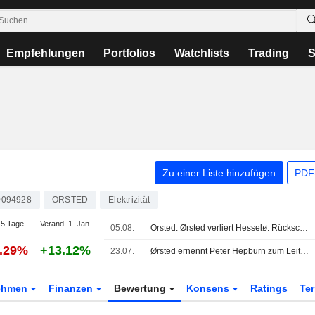
Empfehlungen
Portfolios
Watchlists
Trading
S
Zu einer Liste hinzufügen
PDF-
0094928
ORSTED
Elektrizität
5 Tage
Veränd. 1. Jan.
05.08.
Orsted: Ørsted verliert Hesselø: Rückschlag im Heimatmarkt, doch Disziplin hat Vorrang
4.29%
+13.12%
23.07.
Ørsted ernennt Peter Hepburn zum Leiter Generation UK - Amtsantritt am 1. Oktober 2026
ehmen
Finanzen
Bewertung
Konsens
Ratings
Te