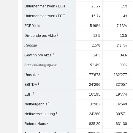
Unternehmenswert / EBIT
23.2x
15x
Unternehmenswert / FCF
-16.7x
-14x
FCF Yield
-5.98%
-7.13%
2
Dividende pro Aktie
12.5
13.5
Rendite
1.5%
2.14%
2
Gewinn pro Aktie
24.3
34.6
Ausschüttungsquote
51.4%
39%
1
Umsatz
77’673
132’277
1
EBITDA
24’296
32’057
1
EBIT
16’195
19’774
1
Nettoergebnis
10’962
14’549
1
Nettoverschuldung
24’280
30’571
2
Referenzkurs
835.20
631.30