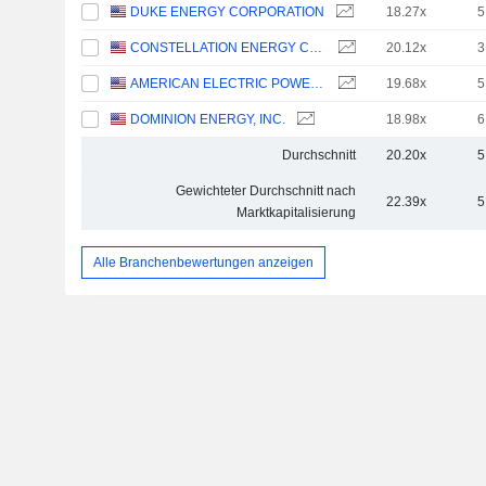
DUKE ENERGY CORPORATION
18.27x
5
CONSTELLATION ENERGY CORPORATION
20.12x
3
AMERICAN ELECTRIC POWER COMPANY, INC.
19.68x
5
DOMINION ENERGY, INC.
18.98x
6
Durchschnitt
20.20x
5
Gewichteter Durchschnitt nach
22.39x
5
Marktkapitalisierung
Alle Branchenbewertungen anzeigen