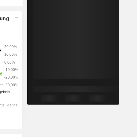
nung
2028
-
-
210’035
-10.05%
12.5x
1.16x
0.9x
1.85x
2.14x
5.68x