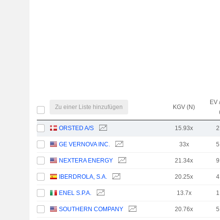
EV 
Zu einer Liste hinzufügen
KGV (N)
ORSTED A/S
15.93x
2
GE VERNOVA INC.
33x
5
NEXTERA ENERGY
21.34x
9
IBERDROLA, S.A.
20.25x
4
ENEL S.P.A.
13.7x
1
SOUTHERN COMPANY
20.76x
5