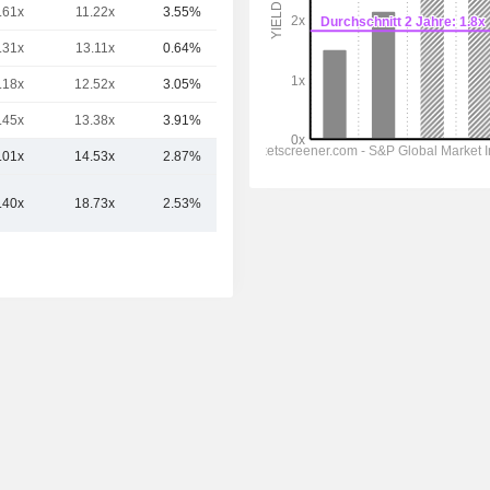
.61x
11.22x
3.55%
96.17 Mrd.
.31x
13.11x
0.64%
94.67 Mrd.
.18x
12.52x
3.05%
68.85 Mrd.
.45x
13.38x
3.91%
60.05 Mrd.
.01x
14.53x
2.87%
117.46 Mrd.
.40x
18.73x
2.53%