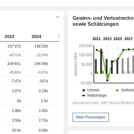
Gewinn- und Verlustrech
sowie Schätzungen
2023
2024
2025
2026
2027
157’272
136’239
161’630
181’514
-
-40.71%
-13.37%
18.64%
12.3%
-
204’651
194’266
180’608
217’450
233’497
-30.82%
-5.07%
-7.03%
20.4%
7.38%
-7.47x
-147x
64.4x
15.9x
14.3x
2.07x
2.19x
0.91x
1.28x
1.22x
0x
1.5x
-0x
0x
1.2x
1.98x
1.92x
2.21x
2.23x
2.09x
Mehr Finanzdaten
2.58x
2.73x
2.47x
2.67x
2.69x
10.9x
6.08x
8.05x
7.15x
7.23x