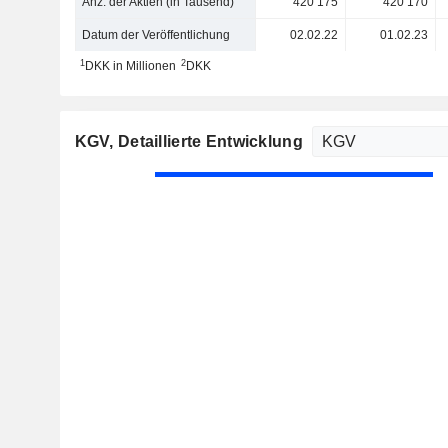
Anz. der Aktien (in Tausend)
420’175
420’170
Datum der Veröffentlichung
02.02.22
01.02.23
1
2
DKK in Millionen
DKK
KGV
, Detaillierte Entwicklung