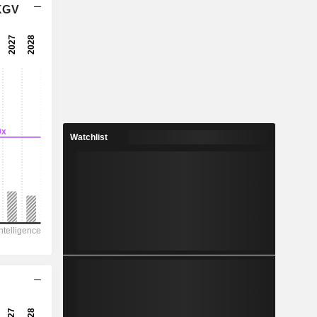
 KGV
9.28x
6.63x
15.1%
4.338
3.16%
10.99
Watchlist
39.5%
98’060
37’002
22’621
14’684
28’521
137.40