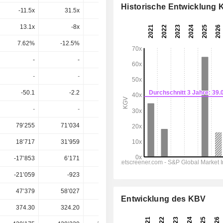
Historische Entwicklung
-11.5x
31.5x
21x
11.6x
11.8x
13.1x
-8x
-5.82x
-6.97x
-14.7x
7.62%
-12.5%
-17.2%
-14.4%
-6.82%
-
-
-
3.481
4.079
-
-
-
2.53%
2.97%
-50.1
-2.2
1.9
8.627
9.619
-
-
-
40.4%
42.4%
79’255
71’034
73’244
81’359
86’934
18’717
31’959
22’448
30’410
32’311
-17’853
6’171
8’620
18’686
19’842
-21’059
-923
1’727
11’637
12’920
47’379
58’027
18’978
35’936
51’984
Entwicklung des KBV
374.30
324.20
122.35
137.40
137.40