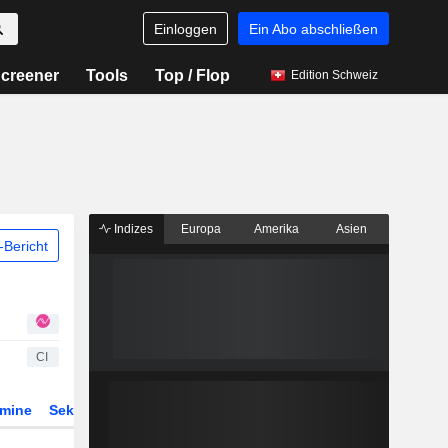
Einloggen
Ein Abo abschließen
creener
Tools
Top / Flop
Edition Schweiz
Indizes
Europa
Amerika
Asien
Bericht
CI
rmine
Sektor
Derivate
ETFs