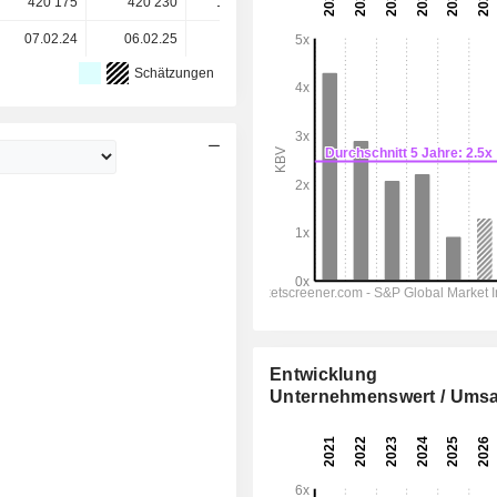
420’175
420’230
1’321’047
1’321’059
-
07.02.24
06.02.25
06.02.26
-
-
Schätzungen
Entwicklung
Unternehmenswert / Umsa