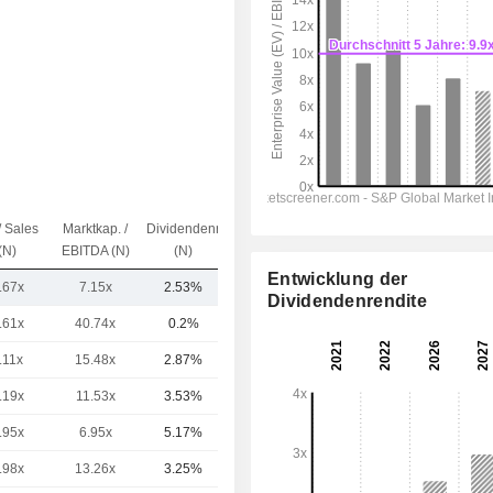
/ Sales
Marktkap. /
Dividendenrendite
Kap.($)
(N)
EBITDA (N)
(N)
Entwicklung der
.67x
7.15x
2.53%
28.04 Mrd.
Dividendenrendite
.61x
40.74x
0.2%
271 Mrd.
.11x
15.48x
2.87%
179 Mrd.
.19x
11.53x
3.53%
154 Mrd.
.95x
6.95x
5.17%
115 Mrd.
.98x
13.26x
3.25%
107 Mrd.