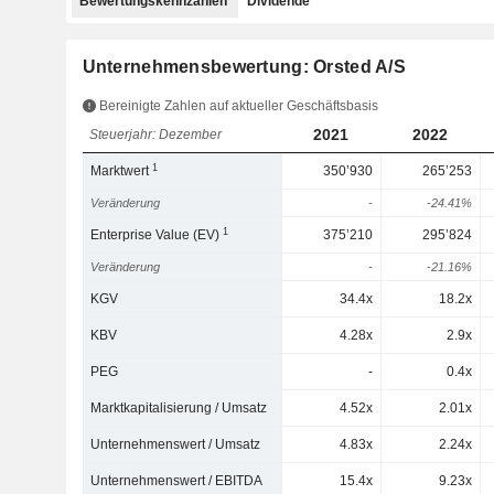
Bewertungskennzahlen
Dividende
Unternehmensbewertung: Orsted A/S
Bereinigte Zahlen auf aktueller Geschäftsbasis
2021
2022
Steuerjahr: Dezember
1
Marktwert
350’930
265’253
Veränderung
-
-24.41%
1
Enterprise Value (EV)
375’210
295’824
Veränderung
-
-21.16%
KGV
34.4x
18.2x
KBV
4.28x
2.9x
PEG
-
0.4x
Marktkapitalisierung / Umsatz
4.52x
2.01x
Unternehmenswert / Umsatz
4.83x
2.24x
Unternehmenswert / EBITDA
15.4x
9.23x