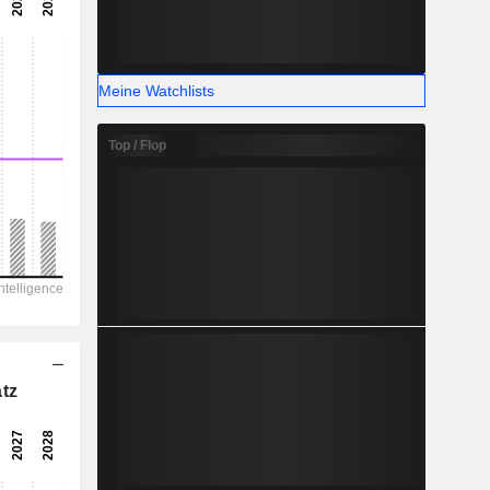
-
-
Meine Watchlists
Top / Flop
tz