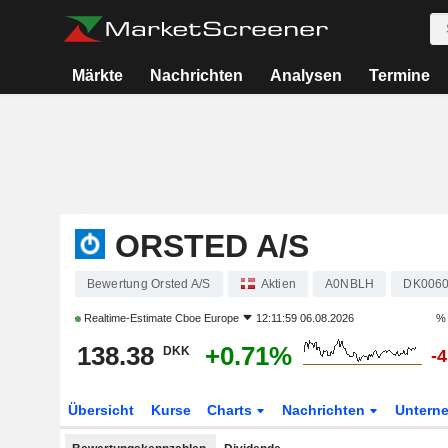
Märkte
Nachrichten
Analysen
Termine
ORSTED A/S
Bewertung Orsted A/S
Aktien
A0NBLH
DK006
Realtime-Estimate
Cboe Europe
12:11:59 06.08.2026
% 
138.38
+0.71%
DKK
-
Übersicht
Kurse
Charts
Nachrichten
Untern