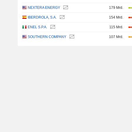
NEXTERA ENERGY
179 Mrd.
IBERDROLA, S.A.
154 Mrd.
ENEL S.P.A.
115 Mrd.
SOUTHERN COMPANY
107 Mrd.