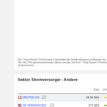
Die "Total Return" Performance beinhaltet die Dividendenausschüttungen für 
Die mit (TR) gekennzeichneten Werte werden mit ihrer "Total Return"-Perfor
Schlusskurse
Sektor Stromversorger - Andere
Kap.
Um
ORSTED A/S
28.04 Mrd.
GE VERNOVA INC.
271 Mrd.