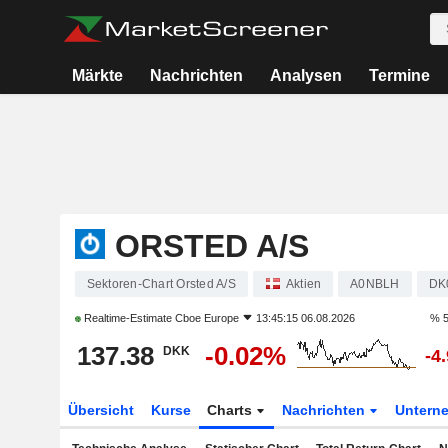
Märkte
Nachrichten
Analysen
Termine
ORSTED A/S
Sektoren-Chart Orsted A/S
Aktien
A0NBLH
DK
Realtime-Estimate
Cboe Europe
13:45:15 06.08.2026
% 5
137.38
-0.02%
DKK
-4
Übersicht
Kurse
Charts
Nachrichten
Untern