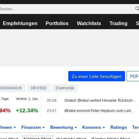
Empfehlungen
Portfolios
Watchlists
Trading
S
Zu einer Liste hinzufügen
PDF-
0060094928
ORSTED
Elektrizität
 Tage
Veränd. 1. Jan.
05.08.
Orsted: Ørsted verliert Hesselø: Rückschlag im Heimatmarkt, doch Disziplin hat Vorrang
.94%
+12.34%
23.07.
Ørsted ernennt Peter Hepburn zum Leiter Generation UK - Amtsantritt am 1. Oktober 2026
ehmen
Finanzen
Bewertung
Konsens
Ratings
Te