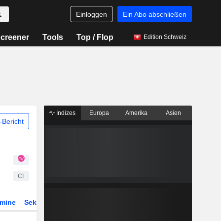
Einloggen
Ein Abo abschließen
creener
Tools
Top / Flop
Edition Schweiz
Indizes
Europa
Amerika
Asien
Bericht
CI
rmine
Sektor
Derivate
ETFs