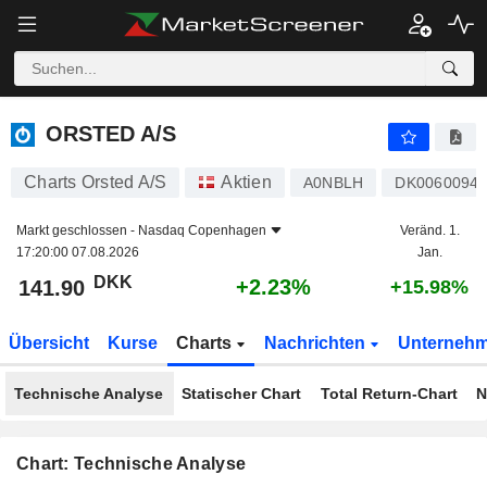
ORSTED A/S
141.90
kr
+2.23%
ORSTED A/S
Charts Orsted A/S
Aktien
A0NBLH
DK0060094
Markt geschlossen -
Nasdaq Copenhagen
Veränd. 1.
17:20:00 07.08.2026
Jan.
DKK
+2.23%
141.90
+15.98%
Übersicht
Kurse
Charts
Nachrichten
Unterneh
Technische Analyse
Statischer Chart
Total Return-Chart
N
Chart: Technische Analyse