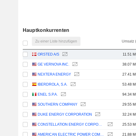
Hauptkonkurrenten
Zu einer Liste hinzufügen
Umsatz 
ORSTED A/S
11.51 M
GE VERNOVA INC.
38.07 M
NEXTERA ENERGY
27.41 M
IBERDROLA, S.A.
53.48 M
ENEL S.P.A.
94.34 M
SOUTHERN COMPANY
29.55 M
DUKE ENERGY CORPORATION
32.24 M
CONSTELLATION ENERGY CORPORATION
25.53 M
AMERICAN ELECTRIC POWER COMPANY, INC.
21.88 M