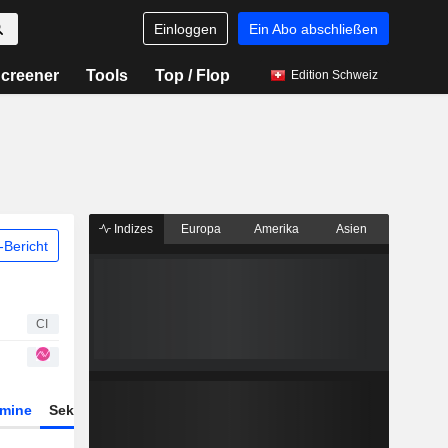
Einloggen
Ein Abo abschließen
creener
Tools
Top / Flop
Edition Schweiz
Indizes
Europa
Amerika
Asien
Bericht
CI
rmine
Sektor
Derivate
ETFs