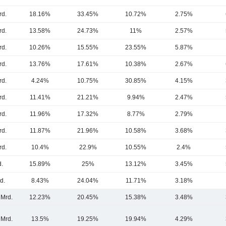
rd.
18.16%
33.45%
10.72%
2.75%
rd.
13.58%
24.73%
11%
2.57%
rd.
10.26%
15.55%
23.55%
5.87%
rd.
13.76%
17.61%
10.38%
2.67%
rd.
4.24%
10.75%
30.85%
4.15%
rd.
11.41%
21.21%
9.94%
2.47%
rd.
11.96%
17.32%
8.77%
2.79%
rd.
11.87%
21.96%
10.58%
3.68%
rd.
10.4%
22.9%
10.55%
2.4%
d.
15.89%
25%
13.12%
3.45%
d.
8.43%
24.04%
11.71%
3.18%
 Mrd.
12.23%
20.45%
15.38%
3.48%
 Mrd.
13.5%
19.25%
19.94%
4.29%