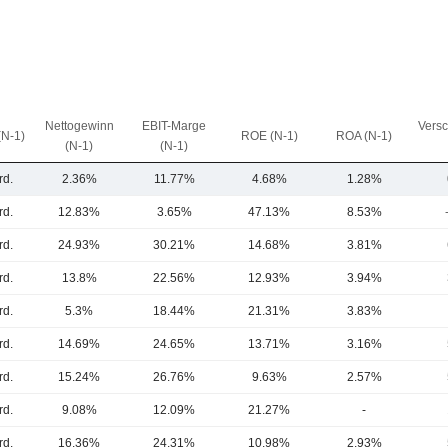
Nettogewinn
EBIT-Marge
Vers
(N-1)
ROE (N-1)
ROA (N-1)
(N-1)
(N-1)
rd.
2.36%
11.77%
4.68%
1.28%
rd.
12.83%
3.65%
47.13%
8.53%
rd.
24.93%
30.21%
14.68%
3.81%
rd.
13.8%
22.56%
12.93%
3.94%
rd.
5.3%
18.44%
21.31%
3.83%
rd.
14.69%
24.65%
13.71%
3.16%
rd.
15.24%
26.76%
9.63%
2.57%
rd.
9.08%
12.09%
21.27%
-
rd.
16.36%
24.31%
10.98%
2.93%