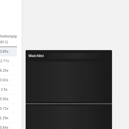
chuldungsgrad
(N-1)
0.85x
Watchlist
-2.77x
6.25x
3.02x
2.5x
5.55x
5.72x
1.29x
5.64x