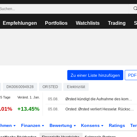
Empfehlungen
Portfolios
Watchlists
Trading
S
Zu einer Liste hinzufügen
PDF-
DK0060094928
ORSTED
Elektrizität
5 Tage
Veränd. 1. Jan.
05.08.
Ørsted kündigt die Aufnahme des kommerziellen Betriebs des Batteriespeichersystems Old 300 Storage in Needville, Texas, an
4.01%
+13.45%
05.08.
Orsted: Ørsted verliert Hesselø: Rückschlag im Heimatmarkt, doch Disziplin hat Vorrang
ehmen
Finanzen
Bewertung
Konsens
Ratings
Te