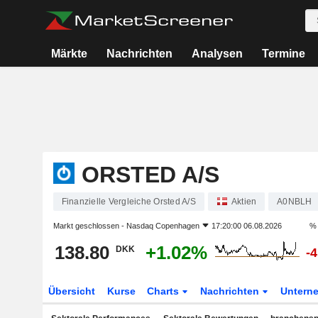
Märkte
Nachrichten
Analysen
Termine
ORSTED A/S
Finanzielle Vergleiche Orsted A/S
Aktien
A0NBLH
Markt geschlossen -
Nasdaq Copenhagen
17:20:00 06.08.2026
% 
138.80
+1.02%
DKK
-
Übersicht
Kurse
Charts
Nachrichten
Untern