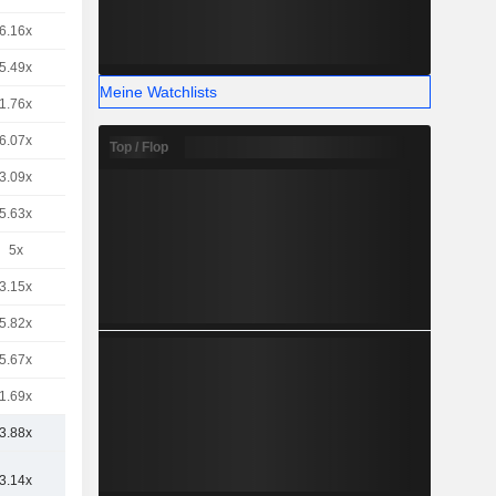
6.16x
5.49x
Meine Watchlists
1.76x
6.07x
Top / Flop
3.09x
5.63x
5x
3.15x
5.82x
5.67x
1.69x
3.88x
3.14x