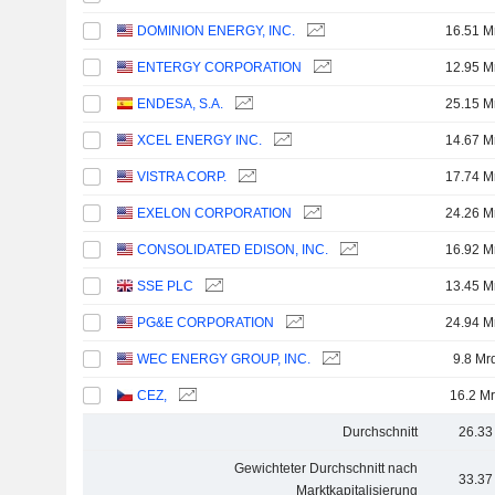
DOMINION ENERGY, INC.
16.51 M
ENTERGY CORPORATION
12.95 M
ENDESA, S.A.
25.15 M
XCEL ENERGY INC.
14.67 M
VISTRA CORP.
17.74 M
EXELON CORPORATION
24.26 M
CONSOLIDATED EDISON, INC.
16.92 M
SSE PLC
13.45 M
PG&E CORPORATION
24.94 M
WEC ENERGY GROUP, INC.
9.8 Mr
CEZ,
16.2 Mr
Durchschnitt
26.33
Gewichteter Durchschnitt nach
33.37
Marktkapitalisierung