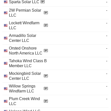
Sparta Solar LLC
-
2W Permian Solar
-
LLC
Lockett Windfarm
-
LLC
Armadillo Solar
-
Center LLC
Orsted Onshore
-
North America LLC
Tahoka Wind Class B
-
Member LLC
Mockingbird Solar
-
Center LLC
Willow Springs
-
Windfarm LLC
Plum Creek Wind
-
LLC