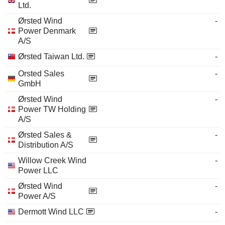
Ltd.
Ørsted Wind
-
Power Denmark
A/S
Ørsted Taiwan Ltd.
-
Orsted Sales
-
GmbH
Ørsted Wind
-
Power TW Holding
A/S
Ørsted Sales &
-
Distribution A/S
Willow Creek Wind
-
Power LLC
Ørsted Wind
-
Power A/S
Dermott Wind LLC
-