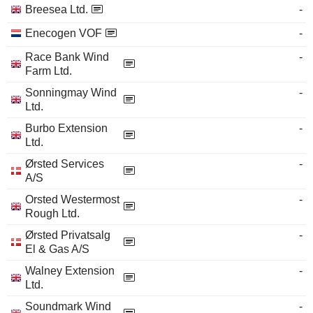
Breesea Ltd.
-
Enecogen VOF
-
Race Bank Wind
-
Farm Ltd.
Sonningmay Wind
-
Ltd.
Burbo Extension
-
Ltd.
Ørsted Services
-
A/S
Orsted Westermost
-
Rough Ltd.
Ørsted Privatsalg
-
El & Gas A/S
Walney Extension
-
Ltd.
Soundmark Wind
-