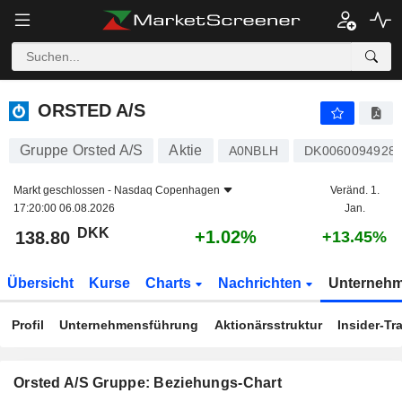
ORSTED A/S
138.80
kr
+1.02%
ORSTED A/S
Gruppe Orsted A/S
Aktie
A0NBLH
DK0060094928
Markt geschlossen -
Nasdaq Copenhagen
Veränd. 1.
17:20:00 06.08.2026
Jan.
DKK
+1.02%
138.80
+13.45%
Übersicht
Kurse
Charts
Nachrichten
Unterneh
Profil
Unternehmensführung
Aktionärsstruktur
Insider-Tr
Orsted A/S Gruppe: Beziehungs-Chart