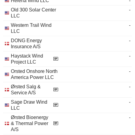
Helena Wind LLC
-
Old 300 Solar Center
-
LLC
Western Trail Wind
-
LLC
DONG Energy
-
Insurance A/S
Haystack Wind
-
Project LLC
Orsted Onshore North
-
America Power LLC
Ørsted Salg &
-
Service A/S
Sage Draw Wind
-
LLC
Ørsted Bioenergy
-
& Thermal Power
A/S