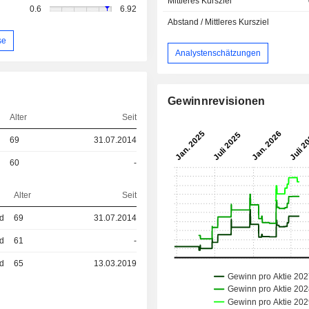
Mittleres Kursziel
0.6
6.92
Abstand / Mittleres Kursziel
se
Analystenschätzungen
Gewinnrevisionen
Alter
Seit
69
31.07.2014
60
-
Alter
Seit
ed
69
31.07.2014
ed
61
-
ed
65
13.03.2019