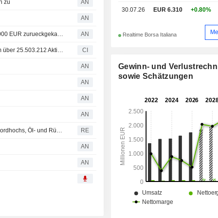
n zu
AN
30.07.26
EUR 6.310
+0.80%
AN
Me
OVS hat 55.710 eigene Stammaktien fuer mehr als 330.000 EUR zurueckgekauft
AN
Realtime Borsa Italiana
OVS S.p.A. (BIT:OVS) startet ein Aktienrückkaufprogramm über 25.503.212 Aktien, entsprechend 10% des ausgegebenen Aktienkapitals, auf Grundlage der am 29. Mai 2026 erteilten Ermächtigung.
CI
Gewinn- und Verlustrech
AN
sowie Schätzungen
AN
AN
AN
Börse Mailand: FTSE Mib über 53.000 Punkte, neue Rekordhochs, Öl- und Rüstungswerte gefragt
RE
AN
AN