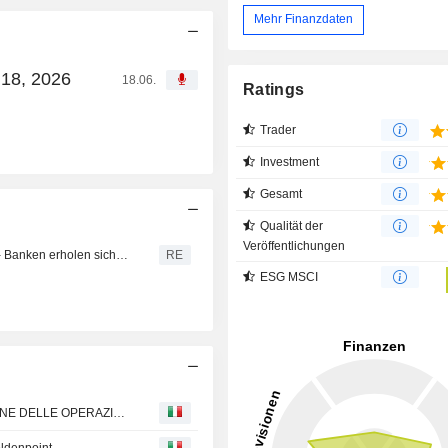
Mehr Finanzdaten
 18, 2026
18.06.
Ratings
Trader
Investment
Gesamt
Qualität der
Veröffentlichungen
Börse Mailand steigt mit Europa nach Fed-Zinssenkung - Banken erholen sich, starke STM
RE
ESG MSCI
OVS S p A : ALLEGATO 3F - SCHEMA DI COMUNICAZIONE DELLE OPERAZIONI SUI TITOLI DELL'EMITTENTE
oldenpoint