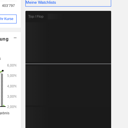
Meine Watchlists
403’797
Top / Flop
hr Kurse
nung