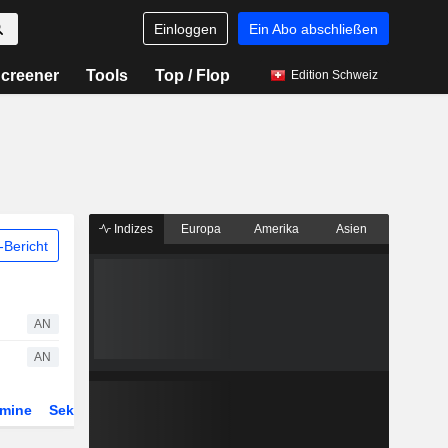
Einloggen
Ein Abo abschließen
creener
Tools
Top / Flop
Edition Schweiz
Indizes
Europa
Amerika
Asien
Bericht
AN
AN
rmine
Sektor
Derivate