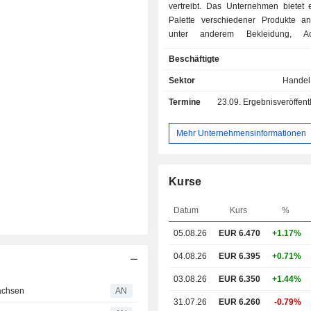
vertreibt. Das Unternehmen bietet e
Palette verschiedener Produkte an
unter anderem Bekleidung, Acc
Schuhe, Sportbekleidu
Beschäftigte
Einrichtungsartikel. Es ist Eige
Marken OVS und UPIM, betrei
Sektor
Handel
denselben Marken Online-Shops u
Termine
23.09.
Ergebnisveröffentlichun
über mehr als 1.600 Filialen in I
weltweit. Das Unternehmen besitzt
Marken OVS KIDS und BLUKIDS,
Mehr Unternehmensinformationen
Kinderbekleidung spezialisiert sind
Marke OVS bietet das Unternehm
Kunden außerdem einen spezie
Kurse
individuell anpassbaren Persona
Service an, der online gebucht werde
Datum
Kurs
%
05.08.26
EUR 6.470
+1.17%
04.08.26
EUR 6.395
+0.71%
03.08.26
EUR 6.350
+1.44%
achsen
AN
31.07.26
EUR 6.260
-0.79%