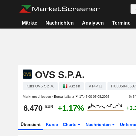
Märkte
Nachrichten
Analysen
Termine
OVS S.P.A.
Kurs OVS S.p.A.
Aktien
A14PJ1
IT000504350
Markt geschlossen -
Borsa Italiana
17:45:00 05.08.2026
% 5 
6.470
+1.17%
EUR
+3.
Übersicht
Kurse
Charts
Nachrichten
Untern