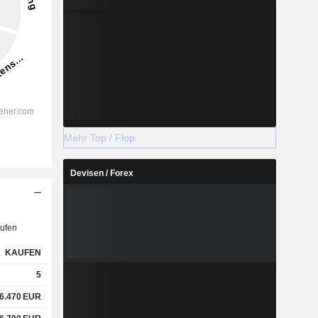
Mehr Top / Flop
Devisen / Forex
ufen
KAUFEN
5
6.470
EUR