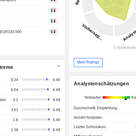
re EUR330.000
Mehr Ratings
treme
6.24
6.49
Analystenschätzungen
6.04
6.49
Verkaufen
Ka
Jahr
4.2
6.49
Durchschnittl. Empfehlung
3.61
6.49
Anzahl Analysten
1.6
6.49
Letzter Schlusskurs
1.38
6.49