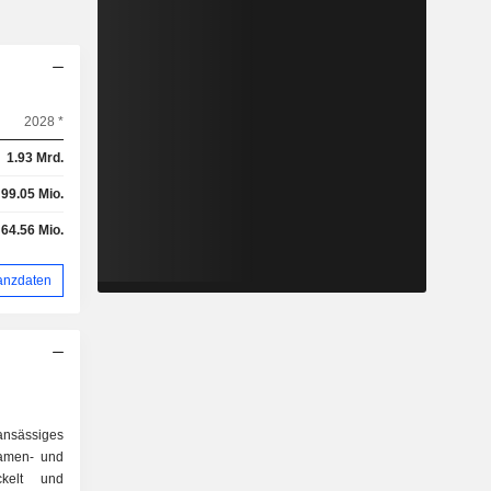
2028 *
1.93 Mrd.
99.05 Mio.
64.56 Mio.
anzdaten
nsässiges
amen- und
ickelt und