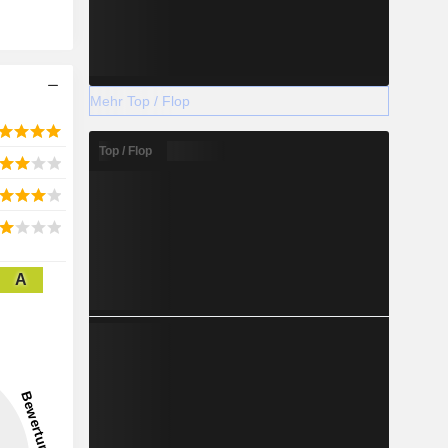
Mehr Top / Flop
Top / Flop
A