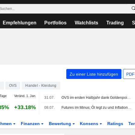
Empfehlungen
Portfolios
Watchlists
Trading
S
Zu einer Liste hinzufügen
PDF-
7
OVS
Handel - Kleidung
Tage
Veränd. 1. Jan.
31.07.
OVS im ersten Halbjahr dank Goldenpoint um 10% gewachsen
35%
+33.18%
08.07.
Futures im Minus; Öl legt zu und Inflationssorgen nehmen zu
ehmen
Finanzen
Bewertung
Konsens
Ratings
Te