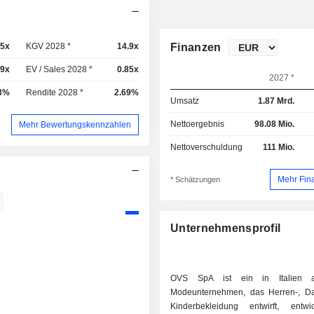
.5x
KGV 2028 *
14.9x
Finanzen
.9x
EV / Sales 2028 *
0.85x
2027 *
3%
Rendite 2028 *
2.69%
Umsatz
1.87 Mrd.
Nettoergebnis
98.08 Mio.
Mehr Bewertungskennzahlen
Nettoverschuldung
111 Mio.
Mehr Fin
* Schätzungen
Unternehmensprofil
OVS SpA ist ein in Italien a
Modeunternehmen, das Herren-, D
Kinderbekleidung entwirft, entw