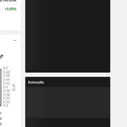
6.700
EUR
+3.55%
Rohstoffe