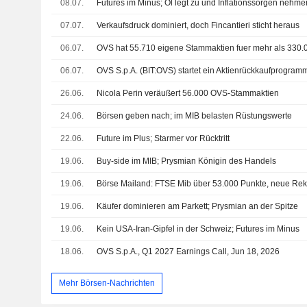
08.07.
Futures im Minus; Öl legt zu und Inflationssorgen nehme
07.07.
Verkaufsdruck dominiert, doch Fincantieri sticht heraus
06.07.
06.07.
26.06.
Nicola Perin veräußert 56.000 OVS-Stammaktien
24.06.
Börsen geben nach; im MIB belasten Rüstungswerte
22.06.
Future im Plus; Starmer vor Rücktritt
19.06.
Buy-side im MIB; Prysmian Königin des Handels
19.06.
19.06.
Käufer dominieren am Parkett; Prysmian an der Spitze
19.06.
Kein USA-Iran-Gipfel in der Schweiz; Futures im Minus
18.06.
OVS S.p.A., Q1 2027 Earnings Call, Jun 18, 2026
Mehr Börsen-Nachrichten