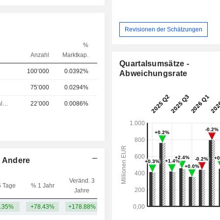
Revisionen der Schätzungen
%
Anzahl
Marktkap.
Quartalsumsätze -
100’000
0.0392%
Abweichungsrate
75’000
0.0294%
Chief Financial Officer (CFO)
22’000
0.0086%
- Andere
Veränd. 3
5 Tage
% 1 Jahr
Kap.($)
Jahre
.35%
+78.43%
+178.88%
1.79 Mrd.