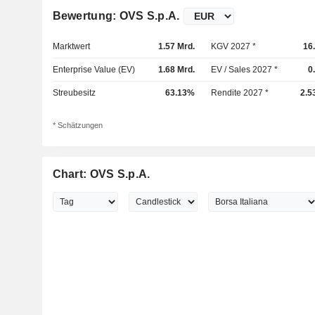
Bewertung: OVS S.p.A.
Marktwert
1.57 Mrd.
KGV 2027 *
16
Enterprise Value (EV)
1.68 Mrd.
EV / Sales 2027 *
0
Streubesitz
63.13%
Rendite 2027 *
2.5
* Schätzungen
Chart: OVS S.p.A.