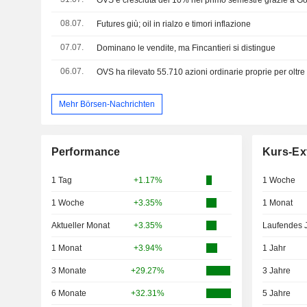
08.07.
Futures giù; oil in rialzo e timori inflazione
07.07.
Dominano le vendite, ma Fincantieri si distingue
06.07.
OVS ha rilevato 55.710 azioni ordinarie proprie per olt
Mehr Börsen-Nachrichten
Performance
Kurs-Ex
1 Tag
+1.17%
1 Woche
1 Woche
+3.35%
1 Monat
Aktueller Monat
+3.35%
Laufendes 
1 Monat
+3.94%
1 Jahr
3 Monate
+29.27%
3 Jahre
6 Monate
+32.31%
5 Jahre