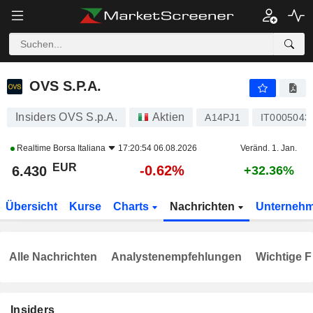
OVS S.P.A.
6.430
€
-0.62%
OVS S.P.A.
Insiders OVS S.p.A.
Aktien
A14PJ1
IT0005043
Realtime
Borsa Italiana
17:20:54 06.08.2026
Veränd. 1. Jan.
EUR
-0.62%
6.430
+32.36%
Übersicht
Kurse
Charts
Nachrichten
Unterneh
Alle Nachrichten
Analystenempfehlungen
Wichtige F
Insiders