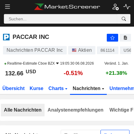
PACCAR INC
132.66
$
-0.51%
PACCAR INC
Nachrichten PACCAR Inc
Aktien
861114
US69
Realtime-Estimate
Cboe BZX
19:05:30 06.08.2026
Veränd. 1. Jan.
USD
-0.51%
132.66
+21.38%
Übersicht
Kurse
Charts
Nachrichten
Unterneh
Alle Nachrichten
Analystenempfehlungen
Wichtige F