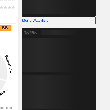
-
Meine Watchlists
BB
Top / Flop