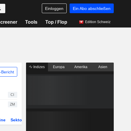
Einloggen
Ein Abo abschließen
creener
Tools
Top / Flop
Edition Schweiz
Indizes
Europa
Amerika
Asien
Bericht
CI
ZM
ine
Sektor
Derivate
ETFs