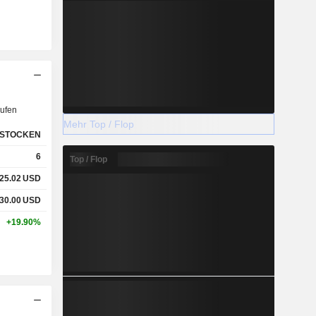
ufen
Mehr Top / Flop
STOCKEN
6
Top / Flop
25.02
USD
30.00
USD
+19.90%