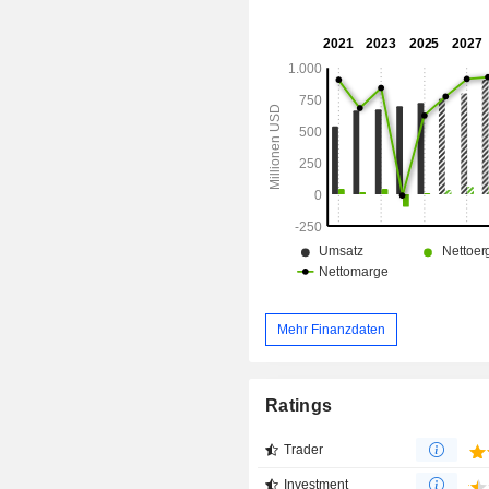
Behandlung von Kniegelenksa
Schmerzen indiziert ist, sowie i
Handgerät zur sofortigen, langwir
medikamentenfreien Schmerzbe
durch präzise, kontrollierte Kält
einen gezielten Nerv. Das Unterneh
zudem die Entwicklung von PCRX-
einer lokal verabreichten Gentherap
Potenzial zur Behandlung weit ve
Erkrankungen wie Osteoarthritis.
Mehr Finanzdaten
Ratings
Trader
Investment