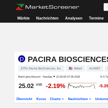
Märkte
Nachrichten
Analysen
Termine
PACIRA BIOSCIENCES
ETFs Pacira BioSciences, Inc.
Aktien
A1H68T
Markt geschlossen -
Nasdaq
22:00:00 07.08.2026
% 5 T
25.02
-2.19%
USD
-5.2
Übersicht
Kurse
Charts
Nachrichten
Untern