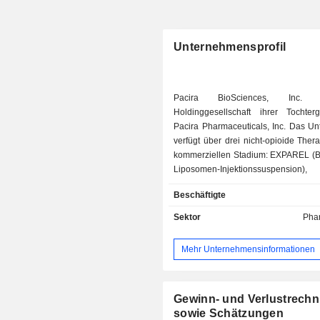
Unternehmensprofil
Pacira BioSciences, Inc.
Holdinggesellschaft ihrer Tochterge
Pacira Pharmaceuticals, Inc. Das U
verfügt über drei nicht-opioide Ther
kommerziellen Stadium: EXPAREL (B
Liposomen-Injektionssuspensi
langwirksames lokales Analgetiku
Beschäftigte
Infiltrationen, Faszienblockaden
interskalene Brachialplexus-Nerve
Sektor
Pha
Adduktorenkanal-Nervenbloc
Ischiasnervenblockade in der Kni
Mehr Unternehmensinformationen
postoperativen Schmerzbe
zugelassen ist; ZI
(Triamcinolonacetonid-Injektionssus
verzögerter Freisetzung), eine intr
Gewinn- und Verlustrech
Injektion mit verzögerter Freisetzu
sowie Schätzungen