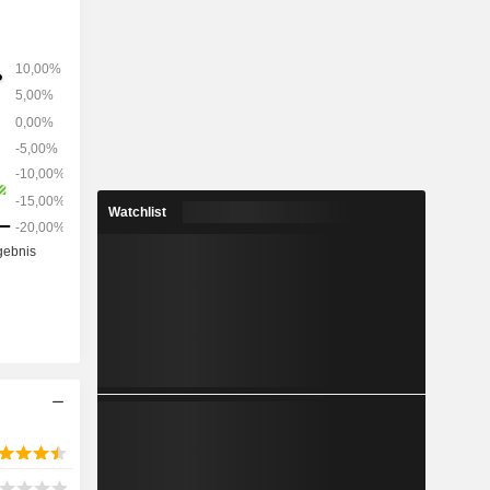
rthrose-
overa, ein
ksamen und
kämpfung
eabgabe an
men treibt
201 voran,
ie mit dem
rbreiteter
Watchlist