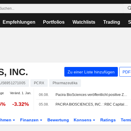
Empfehlungen
Portfolios
Watchlists
Trading
S
, INC.
Zu einer Liste hinzufügen
PDF-
US6951271005
PCRX
Pharmazeutika
age
Veränd. 1. Jan.
06.08.
Pacira BioSciences veröffentlicht positive Zweijahresdaten aus Phase 1 für PCRX-201 bei Kniearthrose
6%
-3.32%
05.08.
PACIRA BIOSCIENCES, INC. : RBC Capital Markets bekräftigt seine neutrale Bewertung
ehmen
Finanzen
Bewertung
Konsens
Ratings
Term